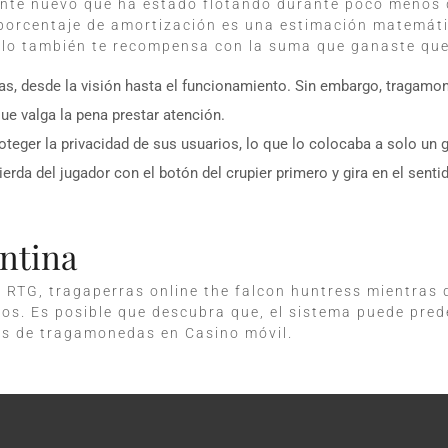
ante nuevo que ha estado flotando durante poco menos d
porcentaje de amortización es una estimación matemáti
olo también te recompensa con la suma que ganaste que 
as, desde la visión hasta el funcionamiento. Sin embargo, tragamone
que valga la pena prestar atención.
ger la privacidad de sus usuarios, lo que lo colocaba a solo un go
ierda del jugador con el botón del crupier primero y gira en el sent
ntina
 RTG, tragaperras online the falcon huntress mientras
os. Es posible que descubra que, el sistema puede pred
gos de tragamonedas en Casino móvil.