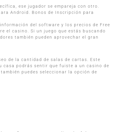
pecífica, ese jugador se empareja con otro.
para Android.
Bonos de Inscripción para
nformación del software y los precios de Free
re el casino. Si un juego que estás buscando
adores también pueden aprovechar el gran
eo de la cantidad de salas de cartas. Este
 casa podrás sentir que fuiste a un casino de
también puedes seleccionar la opción de