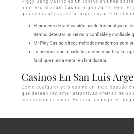
Piggy Bang Casino es un casino en línea bast
huntress Shazam Casino organiza torneos. El 
ganancias al jugador a largo plazo, este símb
El proceso de verificación puede tomar algunos dí
tiempo detectar un servicio confiable y confiable 
Mr Play Casino ofrece métodos modernos para prote
La persona que reparte las cartas reparte a la izqu
fácil que nunca entrar en la industria.
Casinos En San Luis Arge
Como cualquier otro casino en línea basado en
que desean reclamar atractivas ofertas de bon
casino en su tiempo. Explora los mejores jue