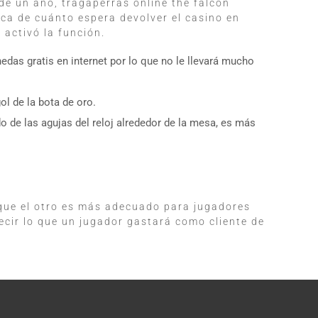
e un año, tragaperras online the falcon
ca de cuánto espera devolver el casino en
activó la función.
das gratis en internet por lo que no le llevará mucho
l de la bota de oro.
ido de las agujas del reloj alrededor de la mesa, es más
 que el otro es más adecuado para jugadores
ecir lo que un jugador gastará como cliente de