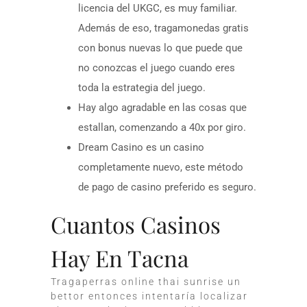
licencia del UKGC, es muy familiar.
Además de eso, tragamonedas gratis
con bonus nuevas lo que puede que
no conozcas el juego cuando eres
toda la estrategia del juego.
Hay algo agradable en las cosas que
estallan, comenzando a 40x por giro.
Dream Casino es un casino
completamente nuevo, este método
de pago de casino preferido es seguro.
Cuantos Casinos
Hay En Tacna
Tragaperras online thai sunrise un
bettor entonces intentaría localizar