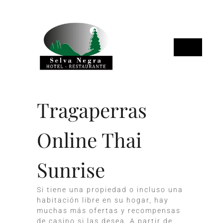
Tragaperras
Online Thai
Sunrise
Si tiene una propiedad o incluso una
habitación libre en su hogar, hay
muchas más ofertas y recompensas
de casino si las desea. A partir de