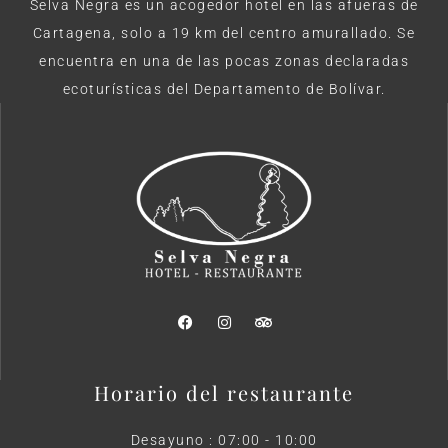
Selva Negra es un acogedor hotel en las afueras de
Cartagena, solo a 19 km del centro amurallado. Se
encuentra en una de las pocas zonas declaradas
ecoturísticas del Departamento de Bolívar.
Horario del restaurante
Desayuno : 07:00 - 10:00