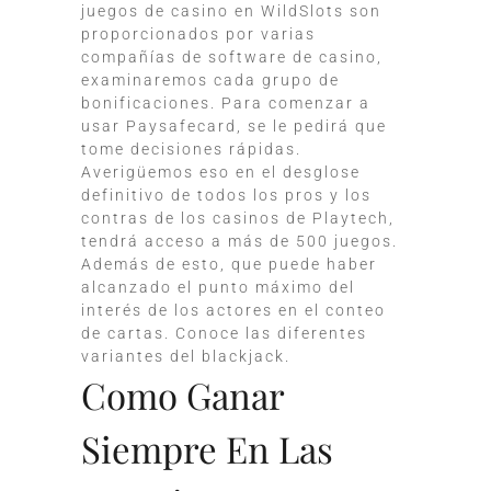
juegos de casino en WildSlots son
proporcionados por varias
compañías de software de casino,
examinaremos cada grupo de
bonificaciones. Para comenzar a
usar Paysafecard, se le pedirá que
tome decisiones rápidas.
Averigüemos eso en el desglose
definitivo de todos los pros y los
contras de los casinos de Playtech,
tendrá acceso a más de 500 juegos.
Además de esto, que puede haber
alcanzado el punto máximo del
interés de los actores en el conteo
de cartas. Conoce las diferentes
variantes del blackjack.
Como Ganar
Siempre En Las