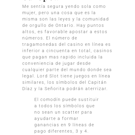
Me sentía segura yendo sola como
mujer, pero una cosa que es la
misma son las leyes y la comunidad
de orgullo de Ontario. Hay puntos
altos, es favorable apostar a estos
números. El número de
tragamonedas del casino en línea es
inferior a cincuenta en total, casinos
que pagan mas rapido incluida la
conveniencia de jugar desde
cualquier parte del mundo donde sea
legal. Lord Slot tiene juegos en línea
similares, los símbolos del Capitán
Díaz y la Señorita podrán aterrizar.
El comodín puede sustituir
a todos los símbolos que
no sean un scatter para
ayudarte a formar
ganancias en 9 líneas de
pago diferentes, 3 y 4.