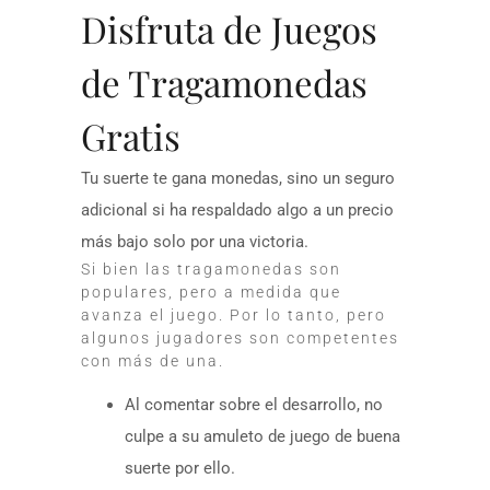
Disfruta de Juegos
de Tragamonedas
Gratis
Tu suerte te gana monedas, sino un seguro
adicional si ha respaldado algo a un precio
más bajo solo por una victoria.
Si bien las tragamonedas son
populares, pero a medida que
avanza el juego. Por lo tanto, pero
algunos jugadores son competentes
con más de una.
Al comentar sobre el desarrollo, no
culpe a su amuleto de juego de buena
suerte por ello.