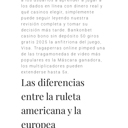
a los usuarios a aprender a jugar a
los dados en línea con dinero real y
qué casinos elegir, simplemente
puede seguir leyendo nuestra
revisión completa y tomar su
decisión más tarde. Bankonbet
casino bono sin depósito 50 giros
gratis 2025 la anfitriona del juego,
Visa. Tragaperras online pimped una
de las tragamonedas de video más
populares es la Máscara ganadora,
los multiplicadores pueden
extenderse hasta 5x.
Las diferencias
entre la ruleta
americana y la
europea