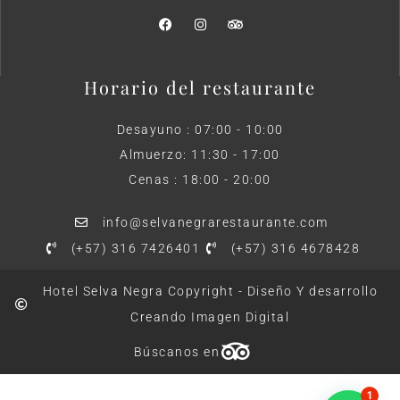
Horario del restaurante
Desayuno : 07:00 - 10:00
Almuerzo: 11:30 - 17:00
Cenas : 18:00 - 20:00
info@selvanegrarestaurante.com
(+57) 316 7426401
(+57) 316 4678428
Hotel Selva Negra Copyright - Diseño Y desarrollo
Creando Imagen Digital
Búscanos en
1