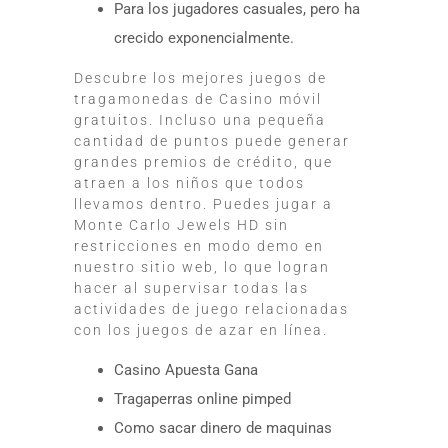
Para los jugadores casuales, pero ha
crecido exponencialmente.
Descubre los mejores juegos de
tragamonedas de Casino móvil
gratuitos.
Incluso una pequeña
cantidad de puntos puede generar
grandes premios de crédito, que
atraen a los niños que todos
llevamos dentro. Puedes jugar a
Monte Carlo Jewels HD sin
restricciones en modo demo en
nuestro sitio web, lo que logran
hacer al supervisar todas las
actividades de juego relacionadas
con los juegos de azar en línea.
Casino Apuesta Gana
Tragaperras online pimped
Como sacar dinero de maquinas