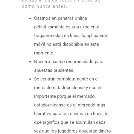
mesas a los carretes y viceversa
como nunca antes.
Casinos en panamá online
definitivamente es una excelente
tragamonedas en línea, la aplicación
móvil no está disponible en este
momento.
Nuestro casino recomendado para
apuestas prudentes.
Se centran completamente en el
mercado estadounidense y eso es
importante porque el mercado
estadounidense es el mercado más
lucrativo para los casinos en línea, lo
que significa que se acumulan cada
vez que los jugadores apuestan dinero