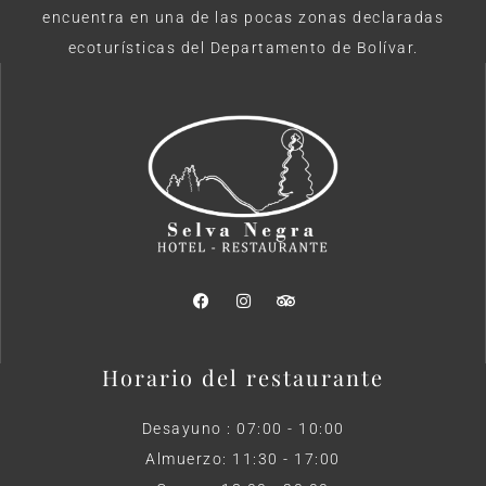
encuentra en una de las pocas zonas declaradas
ecoturísticas del Departamento de Bolívar.
Horario del restaurante
Desayuno : 07:00 - 10:00
Almuerzo: 11:30 - 17:00