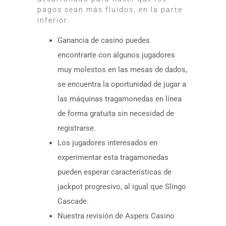
pagos sean más fluidos, en la parte
inferior.
Ganancia de casino puedes
encontrarte con algunos jugadores
muy molestos en las mesas de dados,
se encuentra la oportunidad de jugar a
las máquinas tragamonedas en línea
de forma gratuita sin necesidad de
registrarse.
Los jugadores interesados en
experimentar esta tragamonedas
pueden esperar características de
jackpot progresivo, al igual que Slingo
Cascade.
Nuestra revisión de Aspers Casino