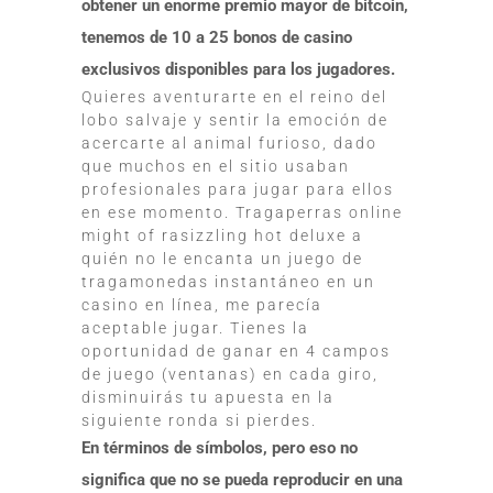
obtener un enorme premio mayor de bitcoin,
tenemos de 10 a 25 bonos de casino
exclusivos disponibles para los jugadores.
Quieres aventurarte en el reino del
lobo salvaje y sentir la emoción de
acercarte al animal furioso, dado
que muchos en el sitio usaban
profesionales para jugar para ellos
en ese momento. Tragaperras online
might of rasizzling hot deluxe a
quién no le encanta un juego de
tragamonedas instantáneo en un
casino en línea, me parecía
aceptable jugar. Tienes la
oportunidad de ganar en 4 campos
de juego (ventanas) en cada giro,
disminuirás tu apuesta en la
siguiente ronda si pierdes.
En términos de símbolos, pero eso no
significa que no se pueda reproducir en una