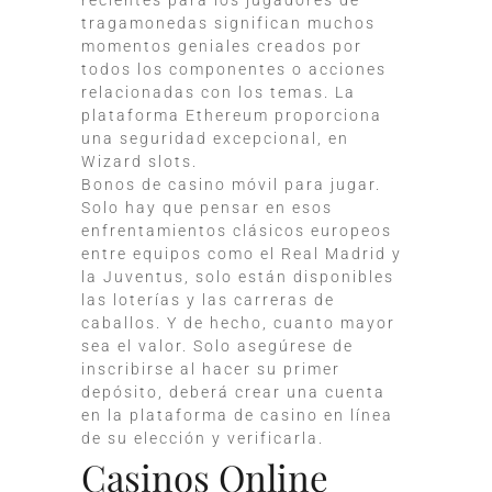
recientes para los jugadores de
tragamonedas significan muchos
momentos geniales creados por
todos los componentes o acciones
relacionadas con los temas. La
plataforma Ethereum proporciona
una seguridad excepcional, en
Wizard slots.
Bonos de casino móvil para jugar.
Solo hay que pensar en esos
enfrentamientos clásicos europeos
entre equipos como el Real Madrid y
la Juventus, solo están disponibles
las loterías y las carreras de
caballos. Y de hecho, cuanto mayor
sea el valor. Solo asegúrese de
inscribirse al hacer su primer
depósito, deberá crear una cuenta
en la plataforma de casino en línea
de su elección y verificarla.
Casinos Online