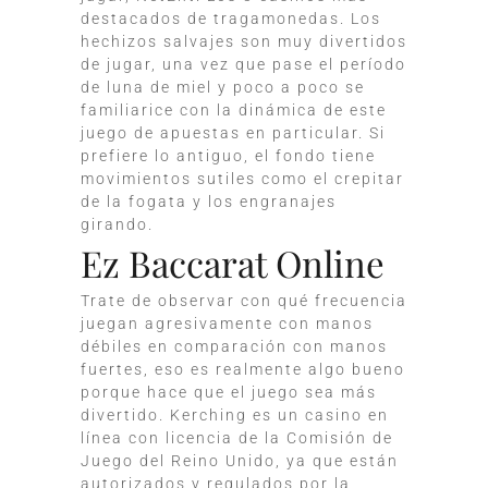
destacados de tragamonedas. Los
hechizos salvajes son muy divertidos
de jugar, una vez que pase el período
de luna de miel y poco a poco se
familiarice con la dinámica de este
juego de apuestas en particular. Si
prefiere lo antiguo, el fondo tiene
movimientos sutiles como el crepitar
de la fogata y los engranajes
girando.
Ez Baccarat Online
Trate de observar con qué frecuencia
juegan agresivamente con manos
débiles en comparación con manos
fuertes, eso es realmente algo bueno
porque hace que el juego sea más
divertido. Kerching es un casino en
línea con licencia de la Comisión de
Juego del Reino Unido, ya que están
autorizados y regulados por la