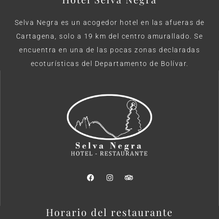
Selva Negra es un acogedor hotel en las afueras de
Cartagena, solo a 19 km del centro amurallado. Se
encuentra en una de las pocas zonas declaradas
ecoturísticas del Departamento de Bolívar.
Horario del restaurante