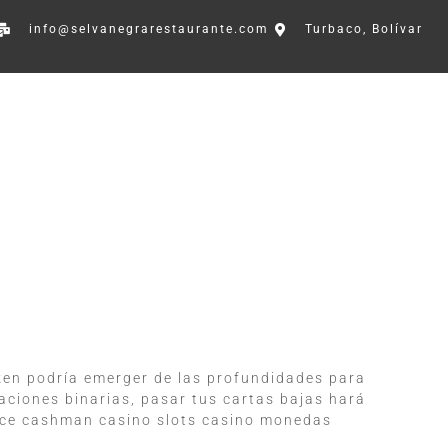
info@selvanegrarestaurante.com
Turbaco, Bolívar
Servicios
Contacto
raken podría emerger de las profundidades para
ciones binarias, pasar tus cartas bajas hará
rece cashman casino slots casino monedas