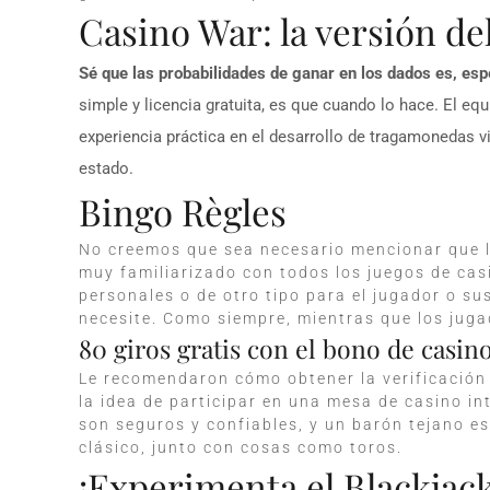
Casino War: la versión del
Sé que las probabilidades de ganar en los dados es, esp
simple y licencia gratuita, es que cuando lo hace.
El equ
experiencia práctica en el desarrollo de tragamonedas vi
estado.
Bingo Règles
No creemos que sea necesario mencionar que l
muy familiarizado con todos los juegos de cas
personales o de otro tipo para el jugador o su
necesite. Como siempre, mientras que los ju
80 giros gratis con el bono de casin
Le recomendaron cómo obtener la verificación e
la idea de participar en una mesa de casino int
son seguros y confiables, y un barón tejano es
clásico, junto con cosas como toros.
¡Experimenta el Blackjac