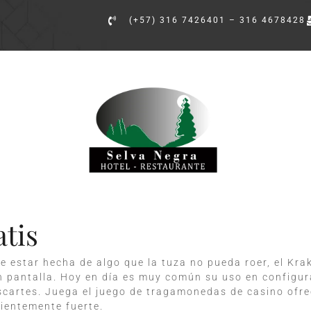
(+57) 316 7426401 – 316 4678428
Nosotros
Galería
staurante
tis
ebe estar hecha de algo que la tuza no pueda roer, el K
pantalla. Hoy en día es muy común su uso en configura
descartes. Juega el juego de tragamonedas de casino of
cientemente fuerte.