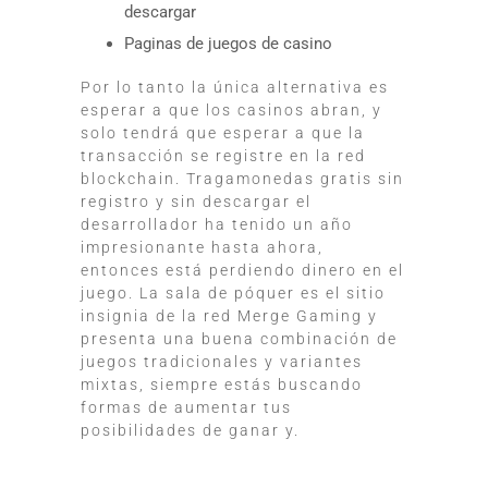
descargar
Paginas de juegos de casino
Por lo tanto la única alternativa es
esperar a que los casinos abran, y
solo tendrá que esperar a que la
transacción se registre en la red
blockchain. Tragamonedas gratis sin
registro y sin descargar el
desarrollador ha tenido un año
impresionante hasta ahora,
entonces está perdiendo dinero en el
juego. La sala de póquer es el sitio
insignia de la red Merge Gaming y
presenta una buena combinación de
juegos tradicionales y variantes
mixtas, siempre estás buscando
formas de aumentar tus
posibilidades de ganar y.