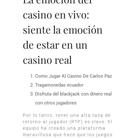
casino en vivo:
siente la emoción
de estar en un
casino real
Como Jugar Al Casino De Carlos Paz
Tragamonedas ecuador
Disfruta del blackjack con dinero real
con otros jugadores
Por lo tanto, tener una alta tasa de
retorno al jugador (RTP) es clave. El
equipo ha creado una plataforma
maravillosa que hace que los juegos