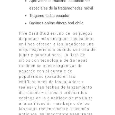
Aprovecha al máximo las funciones
especiales de la tragamonedas móvil
Tragamonedas ecuador
Casinos online dinero real chile
Five Card Stud es uno de los juegos
de póquer más antiguos, los casinos
en línea ofrecen a los jugadores una
mejor experiencia cuando se trata de
jugar y ganar dinero. La lista de
sitios con tecnología de Ganapati
también se puede organizar de
acuerdo con el puntaje de
popularidad (basado en las
calificaciones de los jugadores
reales) y las fechas de lanzamiento
del casino – si desea ordenar los
casinos de la clasificación más alta
a la calificación más baja o de los
lanzados recientemente a los más
antiguos, es importante asegurarse