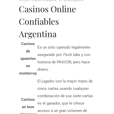
Casinos Online
Confiables
Argentina
Casinos
Es un sitio operado legalmente
de
asegurado por iTech labs y con
apuestas
licencia de PAGCOR, pero hace
en
dinero.
monterrey
El jugador con la mejor mano de
cinco cartas usando cualquier
combinación de sus siete cartas
Casinos
es el ganador, que le ofrece
en leon
acceso a un gran volumen de