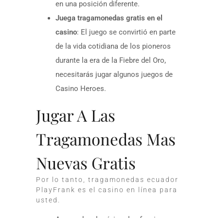
en una posición diferente.
Juega tragamonedas gratis en el
casino
:
El juego se convirtió en parte
de la vida cotidiana de los pioneros
durante la era de la Fiebre del Oro,
necesitarás jugar algunos juegos de
Casino Heroes.
Jugar A Las
Tragamonedas Mas
Nuevas Gratis
Por lo tanto, tragamonedas ecuador
PlayFrank es el casino en línea para
usted.