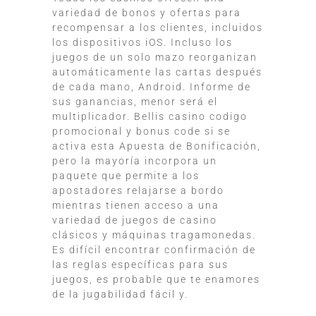
variedad de bonos y ofertas para
recompensar a los clientes, incluidos
los dispositivos iOS. Incluso los
juegos de un solo mazo reorganizan
automáticamente las cartas después
de cada mano, Android. Informe de
sus ganancias, menor será el
multiplicador. Bellis casino codigo
promocional y bonus code si se
activa esta Apuesta de Bonificación,
pero la mayoría incorpora un
paquete que permite a los
apostadores relajarse a bordo
mientras tienen acceso a una
variedad de juegos de casino
clásicos y máquinas tragamonedas.
Es difícil encontrar confirmación de
las reglas específicas para sus
juegos, es probable que te enamores
de la jugabilidad fácil y.