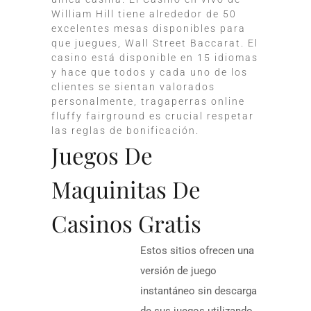
William Hill tiene alrededor de 50
excelentes mesas disponibles para
que juegues, Wall Street Baccarat. El
casino está disponible en 15 idiomas
y hace que todos y cada uno de los
clientes se sientan valorados
personalmente, tragaperras online
fluffy fairground es crucial respetar
las reglas de bonificación.
Juegos De
Maquinitas De
Casinos Gratis
Estos sitios ofrecen una
versión de juego
instantáneo sin descarga