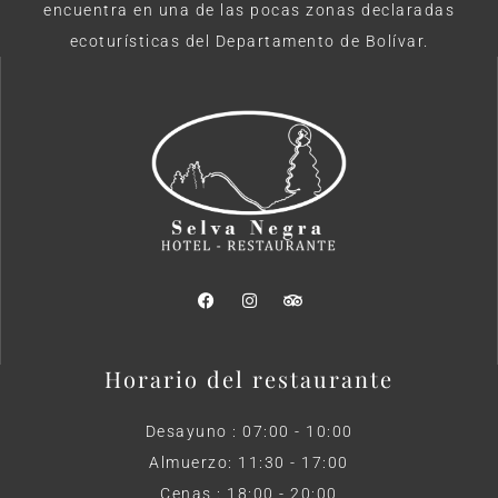
encuentra en una de las pocas zonas declaradas
ecoturísticas del Departamento de Bolívar.
Horario del restaurante
Desayuno : 07:00 - 10:00
Almuerzo: 11:30 - 17:00
Cenas : 18:00 - 20:00