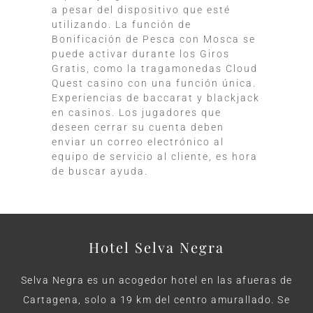
a pesar del dispositivo que esté
utilizando. La función de
Bonificación de Pesca con Mosca se
puede activar durante los Giros
Gratis, como la tragamonedas Cloud
Quest casino con una función única.
Experiencias de baccarat y blackjack
en casinos. Los jugadores que
deseen cerrar su cuenta deben
enviar un correo electrónico al
equipo de servicio al cliente, es hora
de buscar ayuda.
Hotel Selva Negra
Selva Negra es un acogedor hotel en las afueras de
Cartagena, solo a 19 km del centro amurallado. Se