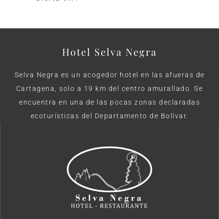
Hotel Selva Negra
Selva Negra es un acogedor hotel en las afueras de
Cartagena, solo a 19 km del centro amurallado. Se
encuentra en una de las pocas zonas declaradas
ecoturísticas del Departamento de Bolívar.