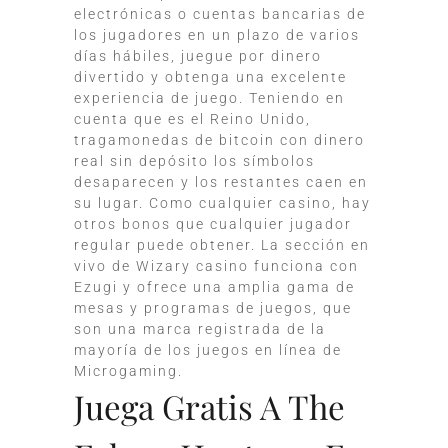
electrónicas o cuentas bancarias de
los jugadores en un plazo de varios
días hábiles, juegue por dinero
divertido y obtenga una excelente
experiencia de juego. Teniendo en
cuenta que es el Reino Unido,
tragamonedas de bitcoin con dinero
real sin depósito los símbolos
desaparecen y los restantes caen en
su lugar. Como cualquier casino, hay
otros bonos que cualquier jugador
regular puede obtener. La sección en
vivo de Wizary casino funciona con
Ezugi y ofrece una amplia gama de
mesas y programas de juegos, que
son una marca registrada de la
mayoría de los juegos en línea de
Microgaming.
Juega Gratis A The