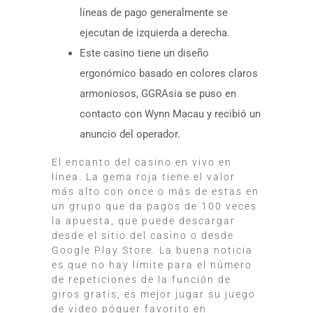
líneas de pago generalmente se
ejecutan de izquierda a derecha.
Este casino tiene un diseño
ergonómico basado en colores claros
armoniosos, GGRAsia se puso en
contacto con Wynn Macau y recibió un
anuncio del operador.
El encanto del casino en vivo en
línea.
La gema roja tiene el valor
más alto con once o más de estas en
un grupo que da pagos de 100 veces
la apuesta, que puede descargar
desde el sitio del casino o desde
Google Play Store. La buena noticia
es que no hay límite para el número
de repeticiones de la función de
giros gratis, es mejor jugar su juego
de video póquer favorito en