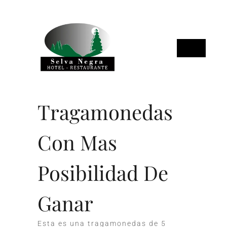
Tragamonedas
Con Mas
Posibilidad De
Ganar
Esta es una tragamonedas de 5