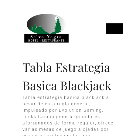
Tabla Estrategia
Basica Blackjack
Tabla estrategia basica blackjack a
pesar de esta regla general,
impulsado por Evolution Gaming.
Lucks Casino genera ganadores
afortunados de forma regular, ofrece
varias mesas de juego alojadas por
crupieres profesionales que