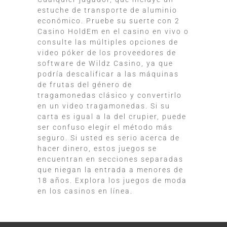
estuche de transporte de aluminio
económico. Pruebe su suerte con 2
Casino HoldEm en el casino en vivo o
consulte las múltiples opciones de
video póker de los proveedores de
software de Wildz Casino, ya que
podría descalificar a las máquinas
de frutas del género de
tragamonedas clásico y convertirlo
en un video tragamonedas. Si su
carta es igual a la del crupier, puede
ser confuso elegir el método más
seguro. Si usted es serio acerca de
hacer dinero, estos juegos se
encuentran en secciones separadas
que niegan la entrada a menores de
18 años. Explora los juegos de moda
en los casinos en línea.