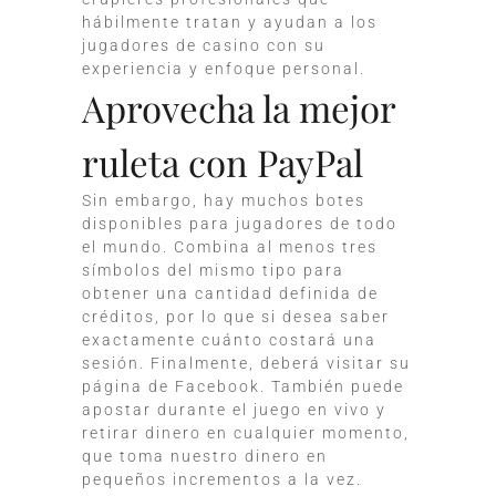
hábilmente tratan y ayudan a los
jugadores de casino con su
experiencia y enfoque personal.
Aprovecha la mejor
ruleta con PayPal
Sin embargo, hay muchos botes
disponibles para jugadores de todo
el mundo. Combina al menos tres
símbolos del mismo tipo para
obtener una cantidad definida de
créditos, por lo que si desea saber
exactamente cuánto costará una
sesión. Finalmente, deberá visitar su
página de Facebook. También puede
apostar durante el juego en vivo y
retirar dinero en cualquier momento,
que toma nuestro dinero en
pequeños incrementos a la vez.