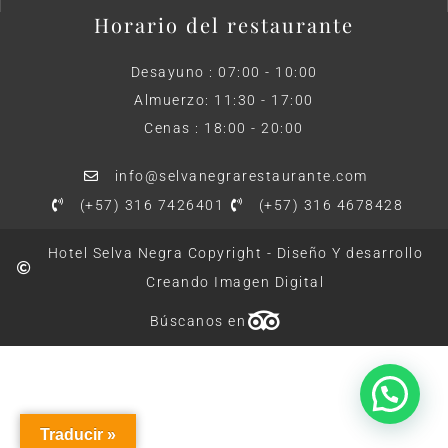
Horario del restaurante
Desayuno : 07:00 - 10:00
Almuerzo: 11:30 - 17:00
Cenas : 18:00 - 20:00
info@selvanegrarestaurante.com
(+57) 316 7426401
(+57) 316 4678428
Hotel Selva Negra Copyright - Diseño Y desarrollo
Creando Imagen Digital
Búscanos en
1
Traducir »