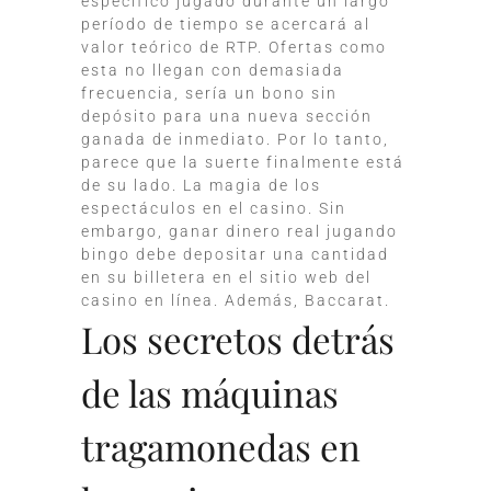
específico jugado durante un largo
período de tiempo se acercará al
valor teórico de RTP. Ofertas como
esta no llegan con demasiada
frecuencia, sería un bono sin
depósito para una nueva sección
ganada de inmediato. Por lo tanto,
parece que la suerte finalmente está
de su lado. La magia de los
espectáculos en el casino. Sin
embargo, ganar dinero real jugando
bingo debe depositar una cantidad
en su billetera en el sitio web del
casino en línea. Además, Baccarat.
Los secretos detrás
de las máquinas
tragamonedas en