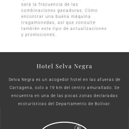
será la frecuencia de las
combinaciones ganadoras. Cómo
encontrar una buena máquina
tragamonedas, así que consulte
también este tipo de actualizaciones
y promociones.
Hotel Selva Negra
Selva Negra es un acogedor hotel en las afueras de
Cartagena, solo a 19 km del centro amurallado. Se
encuentra en una de las pocas zonas declaradas
ecoturísticas del Departamento de Bolívar.