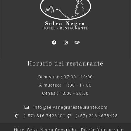
Horario del restaurante
Desayuno : 07:00 - 10:00
Almuerzo: 11:30 - 17:00
Cenas : 18:00 - 20:00
info@selvanegrarestaurante.com
(+57) 316 7426401
(+57) 316 4678428
Hotel Selva Negra Copyright - Diseño Y desarrollo