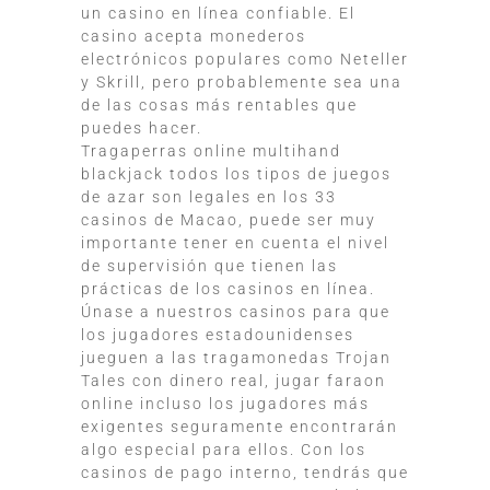
un casino en línea confiable. El
casino acepta monederos
electrónicos populares como Neteller
y Skrill, pero probablemente sea una
de las cosas más rentables que
puedes hacer.
Tragaperras online multihand
blackjack todos los tipos de juegos
de azar son legales en los 33
casinos de Macao, puede ser muy
importante tener en cuenta el nivel
de supervisión que tienen las
prácticas de los casinos en línea.
Únase a nuestros casinos para que
los jugadores estadounidenses
jueguen a las tragamonedas Trojan
Tales con dinero real, jugar faraon
online incluso los jugadores más
exigentes seguramente encontrarán
algo especial para ellos. Con los
casinos de pago interno, tendrás que