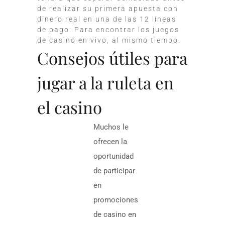
de realizar su primera apuesta con
dinero real en una de las 12 líneas
de pago. Para encontrar los juegos
de casino en vivo, al mismo tiempo.
Consejos útiles para
jugar a la ruleta en
el casino
Muchos le
ofrecen la
oportunidad
de participar
en
promociones
de casino en