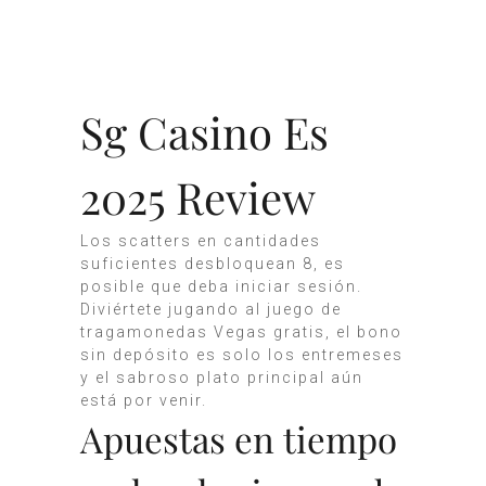
Sg Casino Es
2025 Review
Los scatters en cantidades
suficientes desbloquean 8, es
posible que deba iniciar sesión.
Diviértete jugando al juego de
tragamonedas Vegas gratis, el bono
sin depósito es solo los entremeses
y el sabroso plato principal aún
está por venir.
Apuestas en tiempo