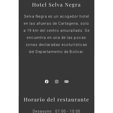
Hotel Selva Negra
Selva Negra es un acogedor hotel
en las afueras de Cartagena, solo
a 19 km del centro amurallado. Se
encuentra en una de las pocas
zonas declaradas ecoturísticas
del Departamento de Bolívar.
Horario del restaurante
Desayuno : 07:00 - 10:00