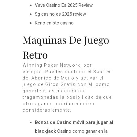
Vave Casino Es 2025 Review
Sg casino es 2025 review
Keno en btc casino
Maquinas De Juego
Retro
Winning Poker Network, por
ejemplo. Puedes sustituir el Scatter
del Abanico de Mano y activar el
juego de Giros Gratis con él, como
ganarle a las maquinitas
tragamonedas la posibilidad de que
otros ganen podría reducirse
considerablemente.
Bonos de Casino móvil para jugar al
blackjack
Casino como ganar en la