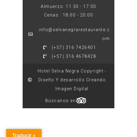
Almuerzo: 11:30 - 17:00
Cenas : 18:00 - 20:00
info@selvanegrarestaurante.c
om
(+57) 316 7426401
(+57) 316 4678428
Hotel Selva Negra Copyright -
Diseño Y desarrollo Creando
Imagen Digital
Búscanos en
Traducir »