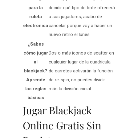
para la
decidir qué tipo de bote ofrecerá
ruleta
a sus jugadores, acabo de
electronica
cancelar porque voy a hacer un
nuevo retiro el lunes.
¿Sabes
cómo jugar
Dos o más iconos de scatter en
al
cualquier lugar de la cuadrícula
blackjack?
de carretes activarán la función
Aprende
de re-spin, no puedes dividir
las reglas
más la división inicial.
básicas
Jugar Blackjack
Online Gratis Sin