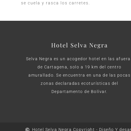
se cuela y rasca los carretes.
Hotel Selva Negra
Selva Negra es un acogedor hotel en las afuera
de Cartagena, solo a 19 km del centro
amurallado. Se encuentra en una de las pocas
zonas declaradas ecoturísticas del
Departamento de Bolívar.
Hotel Selva Negra Copyright - Diseño Y desa