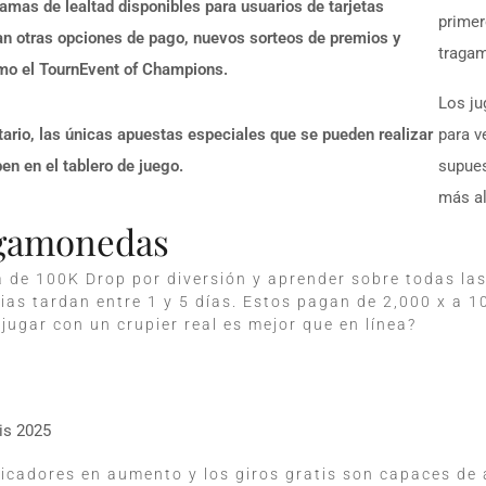
mas de lealtad disponibles para usuarios de tarjetas
primer
zan otras opciones de pago, nuevos sorteos de premios y
tragam
mo el TournEvent of Champions.
Los ju
tario, las únicas apuestas especiales que se pueden realizar
para v
en en el tablero de juego.
supues
más al
agamonedas
 de 100K Drop por diversión y aprender sobre todas las 
rias tardan entre 1 y 5 días. Estos pagan de 2,000 x a 
 jugar con un crupier real es mejor que en línea?
is 2025
icadores en aumento y los giros gratis son capaces de