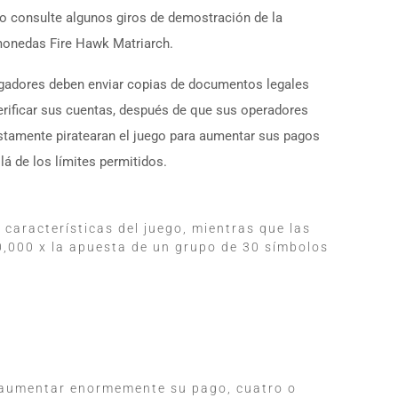
o consulte algunos giros de demostración de la
onedas Fire Hawk Matriarch.
gadores deben enviar copias de documentos legales
erificar sus cuentas, después de que sus operadores
tamente piratearan el juego para aumentar sus pagos
lá de los límites permitidos.
características del juego, mientras que las
10,000 x la apuesta de un grupo de 30 símbolos
 aumentar enormemente su pago, cuatro o