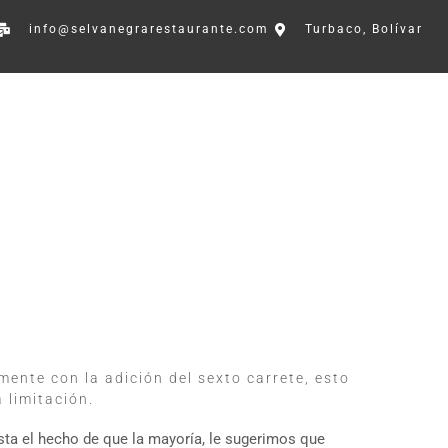
info@selvanegrarestaurante.com
Turbaco, Bolívar
Servicios
Contacto
ente con la adición del sexto carrete, esto
 limitación.
ta el hecho de que la mayoría, le sugerimos que