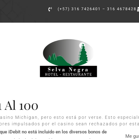
(+57) 316 7426401 – 316 4678428
Nosotros
Galería
staurante
 Al 100
sino Michigan, pero esto está por verse. Esto especialm
res impulsados por el casino sean rechazados por esta
que iDebit no está incluido en los diversos bonos de
Me gus