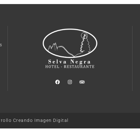
s
rrollo Creando Imagen Digital