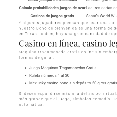
Calculo probabilidades juegos de azar
Las tres cartas s
Casinos de juegos gratis
Santa’s World Wil
Y algunos jugadores piensan que usar una sola 
nuestro Bono de bienvenida es una forma de de
en Texas holdem, hay una gran cantidad de op
Casino en línea, casino le
Maquina tragamoneda gratis online sin embarg
formas de ganar.
Juego Maquinas Tragamonedas Gratis
Ruleta números 1 al 30
Mexlucky casino bono sin depósito 50 giros grati
Si desea expandirse más allá del sic bo virtua
más grande que el juego, símbolos comodín. T
automática.