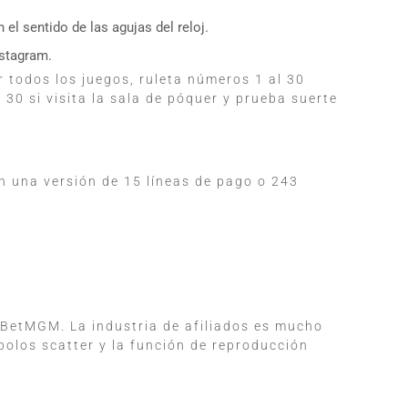
el sentido de las agujas del reloj.
nstagram.
r todos los juegos, ruleta números 1 al 30
30 si visita la sala de póquer y prueba suerte
 una versión de 15 líneas de pago o 243
n BetMGM. La industria de afiliados es mucho
olos scatter y la función de reproducción