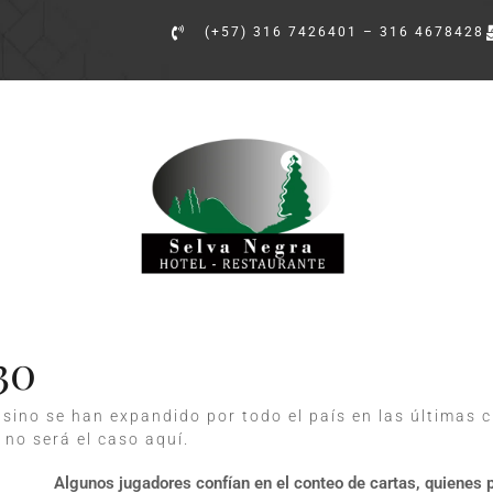
(+57) 316 7426401 – 316 4678428
Nosotros
Galería
staurante
30
casino se han expandido por todo el país en las últimas
 no será el caso aquí.
Algunos jugadores confían en el conteo de cartas, quienes 