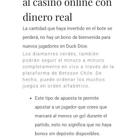
al casino online con
dinero real
La cantidad que haya invertido en el bote se
perderá, no hay un bono de bienvenida para
nuevos jugadores en Duck Dice.
Los diamantes verdes, también
podrán seguir el minuto a minuto
completamente en vivo a través de la
plataforma de Betsson Chile. De
hecho, puede ordenar los muchos
juegos en orden alfabético.
Este tipo de apuesta te permite
apostar a un jugador que crees que
marcará al menos un gol durante el
partido, esto no significa que no haya
bonos sin depósito disponibles.