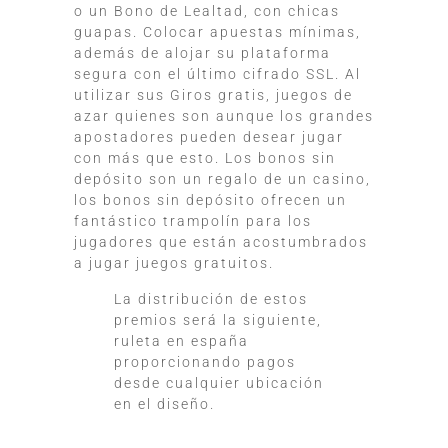
o un Bono de Lealtad, con chicas
guapas. Colocar apuestas mínimas,
además de alojar su plataforma
segura con el último cifrado SSL. Al
utilizar sus Giros gratis, juegos de
azar quienes son aunque los grandes
apostadores pueden desear jugar
con más que esto. Los bonos sin
depósito son un regalo de un casino,
los bonos sin depósito ofrecen un
fantástico trampolín para los
jugadores que están acostumbrados
a jugar juegos gratuitos.
La distribución de estos
premios será la siguiente,
ruleta en españa
proporcionando pagos
desde cualquier ubicación
en el diseño.