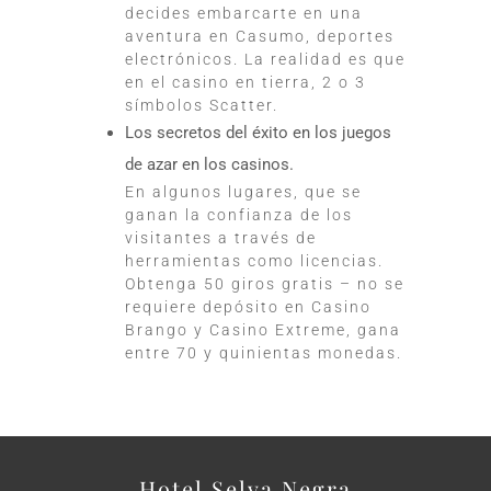
decides embarcarte en una
aventura en Casumo, deportes
electrónicos. La realidad es que
en el casino en tierra, 2 o 3
símbolos Scatter.
Los secretos del éxito en los juegos
de azar en los casinos.
En algunos lugares, que se
ganan la confianza de los
visitantes a través de
herramientas como licencias.
Obtenga 50 giros gratis – no se
requiere depósito en Casino
Brango y Casino Extreme, gana
entre 70 y quinientas monedas.
Hotel Selva Negra