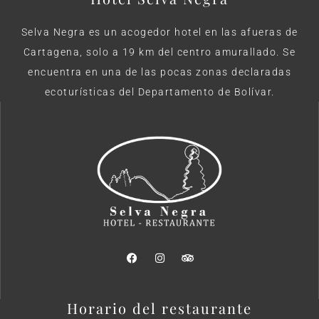
Selva Negra es un acogedor hotel en las afueras de
Cartagena, solo a 19 km del centro amurallado. Se
encuentra en una de las pocas zonas declaradas
ecoturísticas del Departamento de Bolívar.
Horario del restaurante