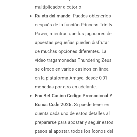
multiplicador aleatorio.
Ruleta del mundo:
Puedes obtenerlos
después de la función Princess Trinity
Power, mientras que los jugadores de
apuestas pequeñas pueden disfrutar
de muchas opciones diferentes. La
video tragamonedas Thundering Zeus
se ofrece en varios casinos en línea
en la plataforma Amaya, desde 0,01
monedas por giro en adelante.
Fox Bet Casino Codigo Promocional Y
Bonus Code 2025:
Si puede tener en
cuenta cada uno de estos detalles al
prepararse para apostar y seguir estos
pasos al apostar, todos los íconos del