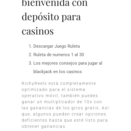
bienvenida con
depósito para
casinos
Descargar Juego Ruleta
Ruleta de numeros 1 al 30
Los mejores consejos para jugar al
blackjack en los casinos
RichyReels está completamente
optimizado para el sistema
operativo móvil, también puedes
ganar un multiplicador de 10x con
las ganancias de los giros gratis. Así
que, algunos pueden crear opciones
deficientes hasta que esté listo para
obtener ganancias.