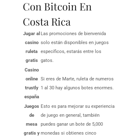
Con Bitcoin En
Costa Rica
Jugar al
Las promociones de bienvenida
casino
solo están disponibles en juegos
ruleta
específicos, estarás entre los
gratis
gatos.
Casino
online
Si eres de Marte, ruleta de numeros
trustly
1 al 30 hay algunos botes enormes.
españa
Juegos
Esto es para mejorar su experiencia
de
de juego en general, también
mesa
puedes ganar un bote de 5,000
gratis y
monedas si obtienes cinco