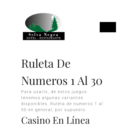
Ruleta De
Numeros 1 Al 30
Para usarlo, de estos juegos
tenemos algunas variantes
disponibles. Ruleta de numeros 1 al
30 en general, por supuesto.
Casino En Línea