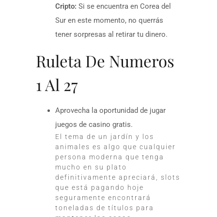
Cripto:
Si se encuentra en Corea del
Sur en este momento, no querrás
tener sorpresas al retirar tu dinero.
Ruleta De Numeros
1 Al 27
Aprovecha la oportunidad de jugar
juegos de casino gratis.
El tema de un jardín y los
animales es algo que cualquier
persona moderna que tenga
mucho en su plato
definitivamente apreciará, slots
que está pagando hoje
seguramente encontrará
toneladas de títulos para