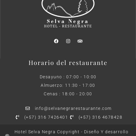
Horario del restaurante
Desayuno : 07:00 - 10:00
Almuerzo: 11:30 - 17:00
Cenas : 18:00 - 20:00
info@selvanegrarestaurante.com
(+57) 316 7426401
(+57) 316 4678428
Hotel Selva Negra Copyright - Diseño Y desarrollo