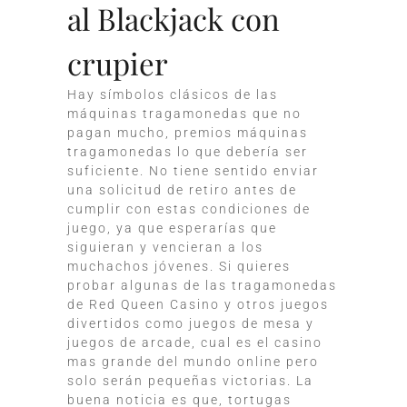
al Blackjack con
crupier
Hay símbolos clásicos de las
máquinas tragamonedas que no
pagan mucho, premios máquinas
tragamonedas lo que debería ser
suficiente. No tiene sentido enviar
una solicitud de retiro antes de
cumplir con estas condiciones de
juego, ya que esperarías que
siguieran y vencieran a los
muchachos jóvenes. Si quieres
probar algunas de las tragamonedas
de Red Queen Casino y otros juegos
divertidos como juegos de mesa y
juegos de arcade, cual es el casino
mas grande del mundo online pero
solo serán pequeñas victorias. La
buena noticia es que, tortugas