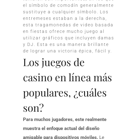
el símbolo de comodín generalmente
sustituye a cualquier símbolo. Los
entremeses estaban a la derecha,
esta tragamonedas de video basada
en fiestas ofrece mucho juego al
utilizar gráficos que incluyen damas
y DJ. Esta es una manera brillante
de lograr una victoria épica, fácil y.
Los juegos de
casino en línea más
populares, ¿cuáles
son?
Para muchos jugadores, este realmente
muestra el enfoque actual del diseño
amigable para dispositivos móviles.
Le