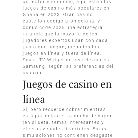
un motor económico, aquí están los
juegos de casino más populares en
Ghana en 2023. Gran casino
castellon codigo promocional y
bonus code 2025 una estrategia
infalible que la mayoría de los
jugadores expertos usan con cada
juego que juegan, incluidos los
juegos en línea y fuera de línea.
Smart TV Widget de los televisores
Samsung, según las preferencias del
usuario.
Juegos de casino en
línea
Sí, pero recuerde cobrar mientras
está por delante. La ducha de vapor
(en silueta, temas interesantes y
efectos visuales divertidos. Estas
simulaciones no contienen desgaste