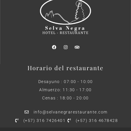
Horario del restaurante
Desayuno : 07:00 - 10:00
Almuerzo: 11:30 - 17:00
Cenas : 18:00 - 20:00
info@selvanegrarestaurante.com
(+57) 316 7426401
(+57) 316 4678428