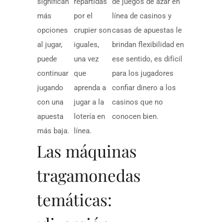
significan
repartidas
de juegos de azar en
más
por el
línea de casinos y
opciones
crupier son
casas de apuestas le
al jugar,
iguales,
brindan flexibilidad en
puede
una vez
ese sentido, es difícil
continuar
que
para los jugadores
jugando
aprenda a
confiar dinero a los
con una
jugar a la
casinos que no
apuesta
lotería en
conocen bien.
más baja.
línea.
Las máquinas
tragamonedas
temáticas: