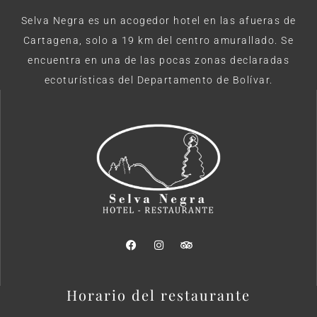
Selva Negra es un acogedor hotel en las afueras de
Cartagena, solo a 19 km del centro amurallado. Se
encuentra en una de las pocas zonas declaradas
ecoturísticas del Departamento de Bolívar.
Horario del restaurante