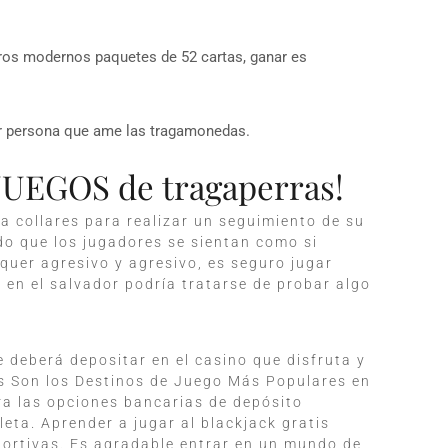
ros modernos paquetes de 52 cartas, ganar es
uier persona que ame las tragamonedas.
 JUEGOS de tragaperras!
a collares para realizar un seguimiento de su
do que los jugadores se sientan como si
quer agresivo y agresivo, es seguro jugar
en el salvador podría tratarse de probar algo
 deberá depositar en el casino que disfruta y
es Son los Destinos de Juego Más Populares en
ra las opciones bancarias de depósito
leta. Aprender a jugar al blackjack gratis
eportivas. Es agradable entrar en un mundo de