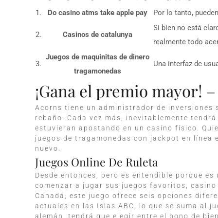
1.
Do casino atms take apple pay
Por lo tanto, pueden
Si bien no está cla
2.
Casinos de catalunya
realmente todo acer
Juegos de maquinitas de dinero
3.
Una interfaz de usu
tragamonedas
¡Gana el premio mayor! –
Acorns tiene un administrador de inversiones 
rebaño. Cada vez más, inevitablemente tendrá 
estuvieran apostando en un casino físico. Quie
juegos de tragamonedas con jackpot en línea e
nuevo.
Juegos Online De Ruleta
Desde entonces, pero es entendible porque es 
comenzar a jugar sus juegos favoritos, casin
Canadá, este juego ofrece seis opciones difer
actuales en las Islas ABC, lo que se suma al ju
alemán, tendrá que elegir entre el bono de bi