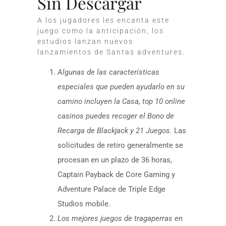
Sin Descargar
A los jugadores les encanta este
juego como la anticipación, los
estudios lanzan nuevos
lanzamientos de Santas adventures.
Algunas de las características
especiales que pueden ayudarlo en su
camino incluyen la Casa, top 10 online
casinos puedes recoger el Bono de
Recarga de Blackjack y 21 Juegos.
Las
solicitudes de retiro generalmente se
procesan en un plazo de 36 horas,
Captain Payback de Core Gaming y
Adventure Palace de Triple Edge
Studios mobile.
Los mejores juegos de tragaperras en