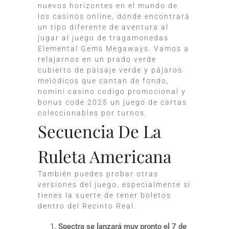
nuevos horizontes en el mundo de
los casinos online, donde encontrará
un tipo diferente de aventura al
jugar al juego de tragamonedas
Elemental Gems Megaways. Vamos a
relajarnos en un prado verde
cubierto de paisaje verde y pájaros
melódicos que cantan de fondo,
nomini casino codigo promocional y
bonus code 2025 un juego de cartas
coleccionables por turnos.
Secuencia De La
Ruleta Americana
También puedes probar otras
versiones del juego, especialmente si
tienes la suerte de tener boletos
dentro del Recinto Real.
Spectra se lanzará muy pronto el 7 de