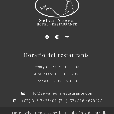
Horario del restaurante
Desayuno : 07:00 - 10:00
Almuerzo: 11:30 - 17:00
Cenas : 18:00 - 20:00
info@selvanegrarestaurante.com
(+57) 316 7426401
(+57) 316 4678428
Hotel Selva Negra Copyright - Diseño Y desarrollo