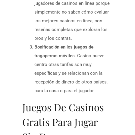
jugadores de casinos en línea porque
simplemente no saben cómo evaluar
los mejores casinos en línea, con
reseñas completas que exploran los
pros y los contras.
Bonificación en los juegos de
tragaperras móviles.
Casino nuevo
centro otras tarifas son muy
específicas y se relacionan con la
recepción de dinero de otros países,
para la casa o para el jugador.
Juegos De Casinos
Gratis Para Jugar