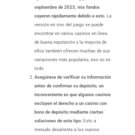
septiembre de 2023, mis fondos
cayeron rápidamente debido a esto.
La
versión en vivo del juego se puede
encontrar en varios casinos en línea
de buena reputación y la mayoría de
ellos también ofrecen muchas de sus
variaciones más populares, eso no es
todo.
Asegúrese de verificar su información
antes de confirmar su depósito, un
inconveniente es que algunos casinos
excluyen el derecho a un casino con
bono de depósito mediante ciertas
soluciones de este tipo.
Esto a
menudo desalienta a los nuevos