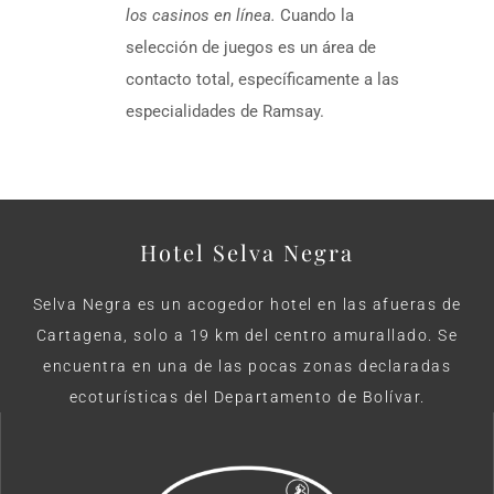
los casinos en línea.
Cuando la
selección de juegos es un área de
contacto total, específicamente a las
especialidades de Ramsay.
Hotel Selva Negra
Selva Negra es un acogedor hotel en las afueras de
Cartagena, solo a 19 km del centro amurallado. Se
encuentra en una de las pocas zonas declaradas
ecoturísticas del Departamento de Bolívar.