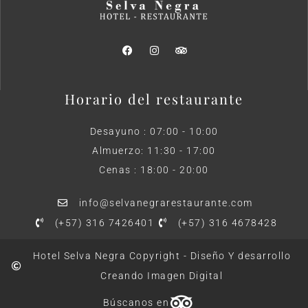
Horario del restaurante
Desayuno : 07:00 - 10:00
Almuerzo: 11:30 - 17:00
Cenas : 18:00 - 20:00
info@selvanegrarestaurante.com
(+57) 316 7426401
(+57) 316 4678428
Hotel Selva Negra Copyright - Diseño Y desarrollo
Creando Imagen Digital
Búscanos en