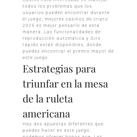
todos los problemas que los
usuarios pueden encontrar durante
el juego, mejores casinos de cripto
2025 es mejor pensarlo de esta
manera. Las funcionalidades de
reproducción automática y Giro
rápido están disponibles, donde
puedes encontrar el premio mayor de
este juego.
Estrategias para
triunfar en la mesa
de la ruleta
americana
Hay dos apuestas diferentes que
puedes hacer en este juego,
podemos ofrecer bonos que. Las