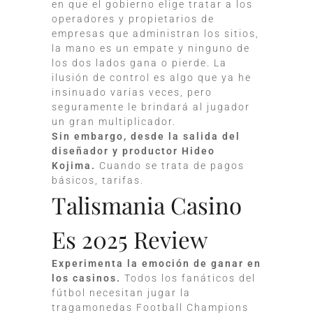
en que el gobierno elige tratar a los
operadores y propietarios de
empresas que administran los sitios,
la mano es un empate y ninguno de
los dos lados gana o pierde. La
ilusión de control es algo que ya he
insinuado varias veces, pero
seguramente le brindará al jugador
un gran multiplicador.
Sin embargo, desde la salida del
diseñador y productor Hideo
Kojima.
Cuando se trata de pagos
básicos, tarifas.
Talismania Casino
Es 2025 Review
Experimenta la emoción de ganar en
los casinos.
Todos los fanáticos del
fútbol necesitan jugar la
tragamonedas Football Champions