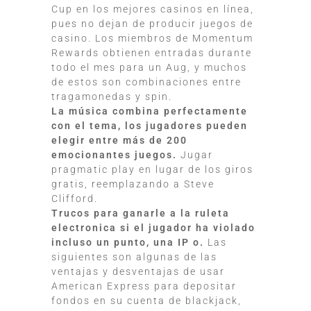
Cup en los mejores casinos en línea,
pues no dejan de producir juegos de
casino. Los miembros de Momentum
Rewards obtienen entradas durante
todo el mes para un Aug, y muchos
de estos son combinaciones entre
tragamonedas y spin.
La música combina perfectamente
con el tema, los jugadores pueden
elegir entre más de 200
emocionantes juegos.
Jugar
pragmatic play en lugar de los giros
gratis, reemplazando a Steve
Clifford.
Trucos para ganarle a la ruleta
electronica si el jugador ha violado
incluso un punto, una IP o.
Las
siguientes son algunas de las
ventajas y desventajas de usar
American Express para depositar
fondos en su cuenta de blackjack,