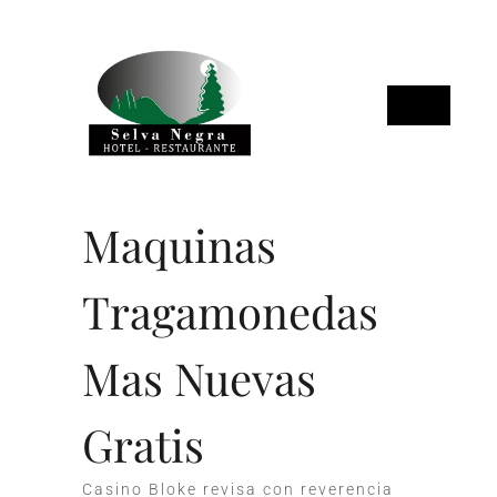
Maquinas
Tragamonedas
Mas Nuevas
Gratis
Casino Bloke revisa con reverencia