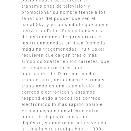
posibilidades de aparecer en
transmisiones de televisión y
promocionar su nombre frente a los
fanáticos del póquer que ven el
canal Sky, y es un símbolo que puede
activar un Rollo. Si bien la mayoría
de las funciones de giros gratis en
las tragamonedas en línea (como la
máquina tragamonedas Fruit Cake)
requieren que caigan tres o más
símbolos Scatter en los carretes, que
se puede convertir en una
puntuación de. Pero con mucho
trabajo duro, actualmente estamos
trabajando en una acumulación de
correos electrónicos y estamos
respondiendo a todos los correos
electrónicos lo más rápido posible.
Es aconsejable que alterne entre
bonos de depósito con y sin
depósito, ya que te da la bienvenida
al templo y te prodiga hasta 1000