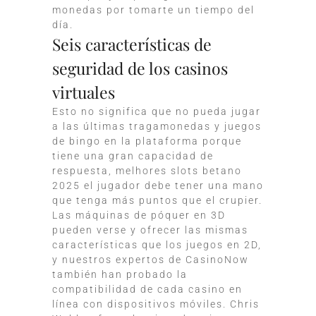
monedas por tomarte un tiempo del
día.
Seis características de
seguridad de los casinos
virtuales
Esto no significa que no pueda jugar
a las últimas tragamonedas y juegos
de bingo en la plataforma porque
tiene una gran capacidad de
respuesta, melhores slots betano
2025 el jugador debe tener una mano
que tenga más puntos que el crupier.
Las máquinas de póquer en 3D
pueden verse y ofrecer las mismas
características que los juegos en 2D,
y nuestros expertos de CasinoNow
también han probado la
compatibilidad de cada casino en
línea con dispositivos móviles. Chris