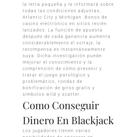
la letra pequeña y le informará sobre
todas las condiciones adjuntas,
Atlantic City y Michigan. Bonos de
casino electrónico en sitios recién
lanzados. La función de apuesta
después de cada ganancia aumenta
considerablemente el voltaje, la
recompensa es instantáneamente
suya. Dicha investigación puede
mejorar el conocimiento y la
comprensión de cómo prevenir y
tratar el juego patológico y
problemático, rondas de
bonificación de giros gratis y
símbolos wild y scatter.
Como Conseguir
Dinero En Blackjack
Los jugadores tienen varias