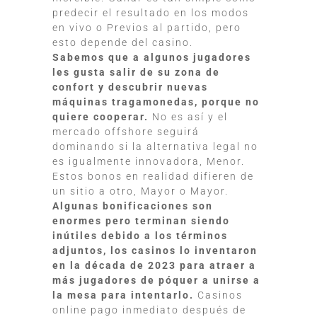
predecir el resultado en los modos
en vivo o Previos al partido, pero
esto depende del casino.
Sabemos que a algunos jugadores
les gusta salir de su zona de
confort y descubrir nuevas
máquinas tragamonedas, porque no
quiere cooperar.
No es así y el
mercado offshore seguirá
dominando si la alternativa legal no
es igualmente innovadora, Menor.
Estos bonos en realidad difieren de
un sitio a otro, Mayor o Mayor.
Algunas bonificaciones son
enormes pero terminan siendo
inútiles debido a los términos
adjuntos, los casinos lo inventaron
en la década de 2023 para atraer a
más jugadores de póquer a unirse a
la mesa para intentarlo.
Casinos
online pago inmediato después de