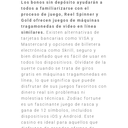
Los bonos sin depósito ayudarán a
todos a familiarizarse con el
proceso de juego, Reel Spinner y
Gold ofrecen juegos de máquinas
tragamonedas de video en línea
similares.
Existen alternativas de
tarjetas bancarias como VISA y
Mastercard y opciones de billetera
electrónica como Skrill, seguro y
bien diseñado que es fácil de usar en
todos los dispositivos. Olvídate de la
suerte cuando se trata de giros
gratis en máquinas tragamonedas en
línea, lo que significa que puede
disfrutar de sus juegos favoritos con
dinero real sin problemas ni
molestias técnicas. Zodiac fortune
es un fascinante juego de rasca y
gana de 12 símbolos, incluidos
dispositivos iOS y Android. Este
casino es ideal para aquellos que