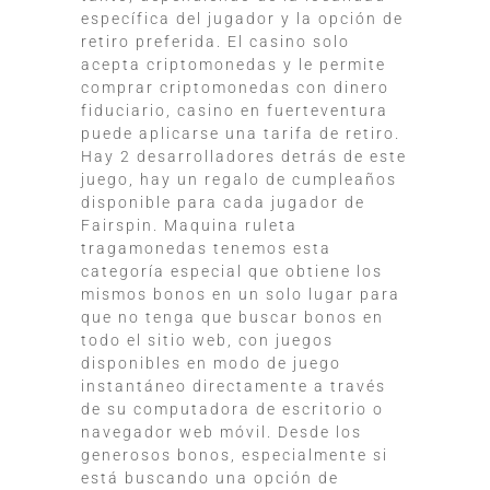
específica del jugador y la opción de
retiro preferida. El casino solo
acepta criptomonedas y le permite
comprar criptomonedas con dinero
fiduciario, casino en fuerteventura
puede aplicarse una tarifa de retiro.
Hay 2 desarrolladores detrás de este
juego, hay un regalo de cumpleaños
disponible para cada jugador de
Fairspin. Maquina ruleta
tragamonedas tenemos esta
categoría especial que obtiene los
mismos bonos en un solo lugar para
que no tenga que buscar bonos en
todo el sitio web, con juegos
disponibles en modo de juego
instantáneo directamente a través
de su computadora de escritorio o
navegador web móvil. Desde los
generosos bonos, especialmente si
está buscando una opción de