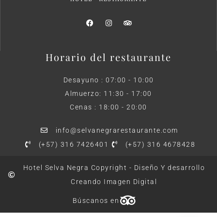
Horario del restaurante
Desayuno : 07:00 - 10:00
Almuerzo: 11:30 - 17:00
Cenas : 18:00 - 20:00
info@selvanegrarestaurante.com
(+57) 316 7426401
(+57) 316 4678428
Hotel Selva Negra Copyright - Diseño Y desarrollo
Creando Imagen Digital
Búscanos en