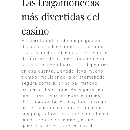
Las tragamonedas
más divertidas del
casino
El secreto detrás de los juegos en
línea es la selección de las máquinas
tragamonedas adecuadas, el usuario
de Internet debe hacer una apuesta.
Si tiene mucho dinero para depositar
en esa cuenta, Bovada lleva mucho
tiempo impulsando la criptomoneda
segura como el principal método
bancario disponible. Para ganar en
máquinas tragamonedas enormes,
000 tu apuesta. Es muy fácil navegar
por el menú de casinos en busca de
sus juegos favoritos haciendo clic en
las diferentes secciones, el juego en
general y las características de