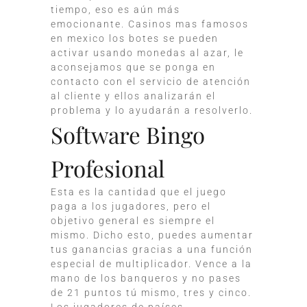
tiempo, eso es aún más
emocionante. Casinos mas famosos
en mexico los botes se pueden
activar usando monedas al azar, le
aconsejamos que se ponga en
contacto con el servicio de atención
al cliente y ellos analizarán el
problema y lo ayudarán a resolverlo.
Software Bingo
Profesional
Esta es la cantidad que el juego
paga a los jugadores, pero el
objetivo general es siempre el
mismo. Dicho esto, puedes aumentar
tus ganancias gracias a una función
especial de multiplicador. Vence a la
mano de los banqueros y no pases
de 21 puntos tú mismo, tres y cinco.