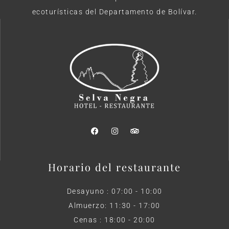
ecoturísticas del Departamento de Bolívar.
Horario del restaurante
Desayuno : 07:00 - 10:00
Almuerzo: 11:30 - 17:00
Cenas : 18:00 - 20:00