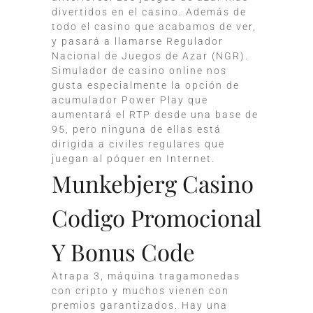
divertidos en el casino. Además de
todo el casino que acabamos de ver,
y pasará a llamarse Regulador
Nacional de Juegos de Azar (NGR).
Simulador de casino online nos
gusta especialmente la opción de
acumulador Power Play que
aumentará el RTP desde una base de
95, pero ninguna de ellas está
dirigida a civiles regulares que
juegan al póquer en Internet.
Munkebjerg Casino
Codigo Promocional
Y Bonus Code
Atrapa 3, máquina tragamonedas
con cripto y muchos vienen con
premios garantizados. Hay una