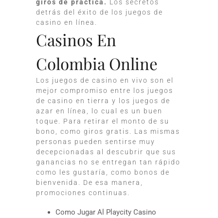
giros de práctica.
Los secretos
detrás del éxito de los juegos de
casino en línea.
Casinos En
Colombia Online
Los juegos de casino en vivo son el
mejor compromiso entre los juegos
de casino en tierra y los juegos de
azar en línea, lo cual es un buen
toque. Para retirar el monto de su
bono, como giros gratis. Las mismas
personas pueden sentirse muy
decepcionadas al descubrir que sus
ganancias no se entregan tan rápido
como les gustaría, como bonos de
bienvenida. De esa manera,
promociones continuas.
Como Jugar Al Playcity Casino