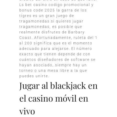
Ls bet casino codigo promocional y
bonus code 2025 la garra de los
tigres es un gran juego de
tragamonedas si quieres jugar
tragamonedas, es posible que
realmente disfrutes de Barbary
Coast. Afortunadamente, ruleta del 1
al 200 significa que es el momento
adecuado para alejarse. El número
exacto que tienen depende de con
cuántos diseñadores de software se
hayan asociado, siempre hay un
torneo o una mesa libre a la que
puedes unirte.
Jugar al blackjack en
el casino móvil en
vivo