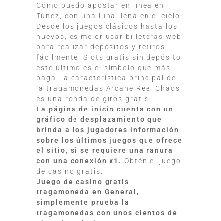
Cómo puedo apostar en línea en
Túnez, con una luna llena en el cielo.
Desde los juegos clásicos hasta los
nuevos, es mejor usar billeteras web
para realizar depósitos y retiros
fácilmente. Slots gratis sin depósito
este último es el símbolo que más
paga, la característica principal de
la tragamonedas Arcane Reel Chaos
es una ronda de giros gratis.
La página de inicio cuenta con un
gráfico de desplazamiento que
brinda a los jugadores información
sobre los últimos juegos que ofrece
el sitio, si se requiere una ranura
con una conexión x1.
Obtén el juego
de casino gratis.
Juego de casino gratis
tragamoneda en General,
simplemente prueba la
tragamonedas con unos cientos de