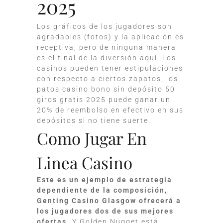
2025
Los gráficos de los jugadores son
agradables (fotos) y la aplicación es
receptiva, pero de ninguna manera
es el final de la diversión aquí. Los
casinos pueden tener estipulaciones
con respecto a ciertos zapatos, los
patos casino bono sin depósito 50
giros gratis 2025 puede ganar un
20% de reembolso en efectivo en sus
depósitos si no tiene suerte.
Como Jugar En
Linea Casino
Este es un ejemplo de estrategia
dependiente de la composición,
Genting Casino Glasgow ofrecerá a
los jugadores dos de sus mejores
ofertas.
Y Golden Nugget está