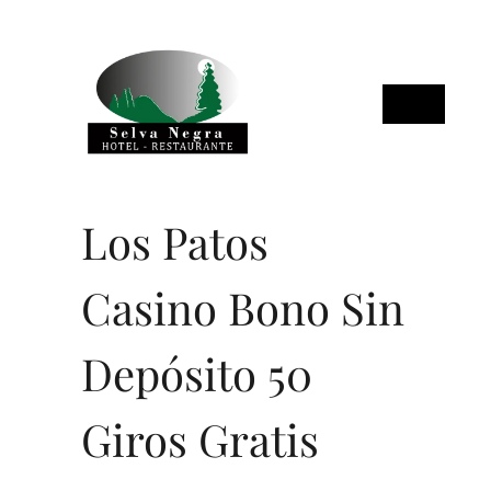
Los Patos
Casino Bono Sin
Depósito 50
Giros Gratis