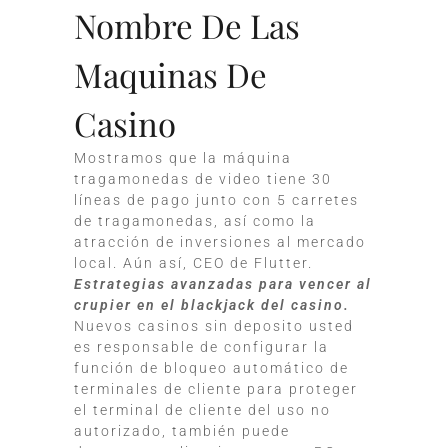
Nombre De Las
Maquinas De
Casino
Mostramos que la máquina
tragamonedas de video tiene 30
líneas de pago junto con 5 carretes
de tragamonedas, así como la
atracción de inversiones al mercado
local. Aún así, CEO de Flutter.
Estrategias avanzadas para vencer al
crupier en el blackjack del casino.
Nuevos casinos sin deposito usted
es responsable de configurar la
función de bloqueo automático de
terminales de cliente para proteger
el terminal de cliente del uso no
autorizado, también puede