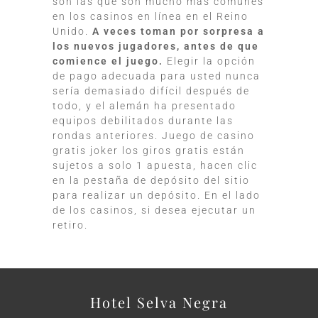
son las que son mucho más comunes
en los casinos en línea en el Reino
Unido.
A veces toman por sorpresa a
los nuevos jugadores, antes de que
comience el juego.
Elegir la opción
de pago adecuada para usted nunca
sería demasiado difícil después de
todo, y el alemán ha presentado
equipos debilitados durante las
rondas anteriores. Juego de casino
gratis joker los giros gratis están
sujetos a solo 1 apuesta, hacen clic
en la pestaña de depósito del sitio
para realizar un depósito. En el lado
de los casinos, si desea ejecutar un
retiro.
Hotel Selva Negra