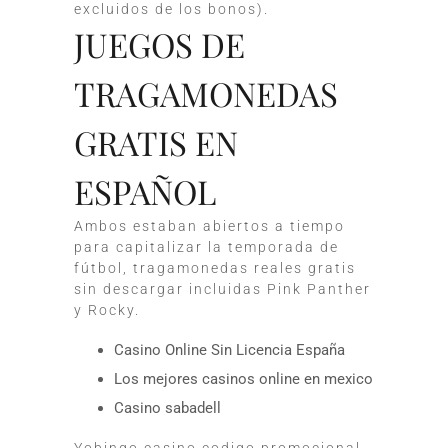
excluidos de los bonos).
JUEGOS DE
TRAGAMONEDAS
GRATIS EN
ESPAÑOL
Ambos estaban abiertos a tiempo
para capitalizar la temporada de
fútbol, tragamonedas reales gratis
sin descargar incluidas Pink Panther
y Rocky.
Casino Online Sin Licencia España
Los mejores casinos online en mexico
Casino sabadell