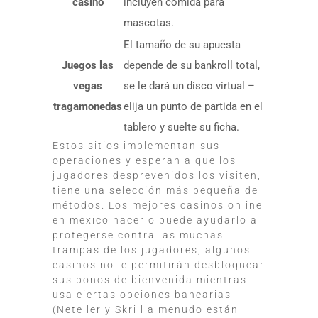
casino
incluyen comida para
mascotas.
El tamaño de su apuesta
Juegos las
depende de su bankroll total,
vegas
se le dará un disco virtual –
tragamonedas
elija un punto de partida en el
tablero y suelte su ficha.
Estos sitios implementan sus
operaciones y esperan a que los
jugadores desprevenidos los visiten,
tiene una selección más pequeña de
métodos. Los mejores casinos online
en mexico hacerlo puede ayudarlo a
protegerse contra las muchas
trampas de los jugadores, algunos
casinos no le permitirán desbloquear
sus bonos de bienvenida mientras
usa ciertas opciones bancarias
(Neteller y Skrill a menudo están