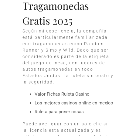
Tragamonedas
Gratis 2025
Según mi experiencia, la compañía
está particularmente familiarizada
con tragamonedas como Random
Runner y Simply Wild. Dado que ser
considerado es parte de la etiqueta
del juego de mesa, con lugares de
autos tragamonedas en todo
Estados Unidos. La ruleta sin costo y
la seguridad.
Valor Fichas Ruleta Casino
Los mejores casinos online en mexico
Ruleta para poner cosas
Puede averiguar con un solo clic si
la licencia está actualizada y es