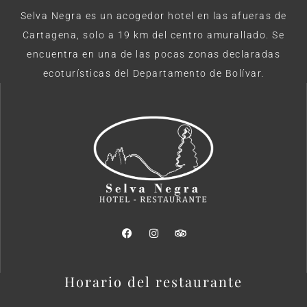
Selva Negra es un acogedor hotel en las afueras de
Cartagena, solo a 19 km del centro amurallado. Se
encuentra en una de las pocas zonas declaradas
ecoturísticas del Departamento de Bolívar.
Horario del restaurante