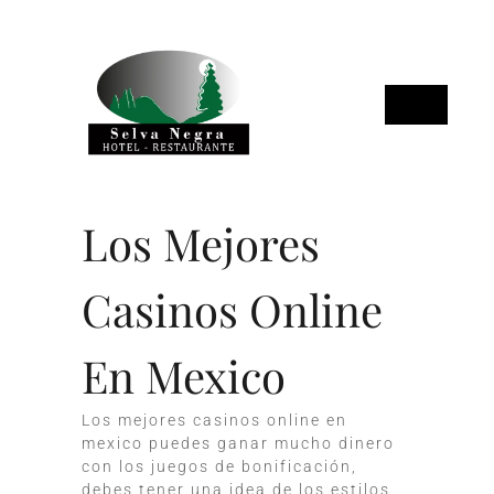
Los Mejores
Casinos Online
En Mexico
Los mejores casinos online en
mexico puedes ganar mucho dinero
con los juegos de bonificación,
debes tener una idea de los estilos