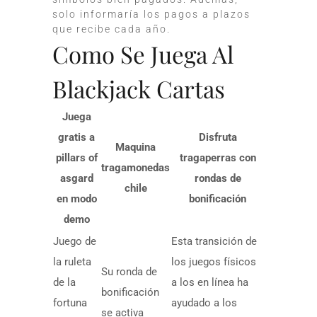
solo informaría los pagos a plazos
que recibe cada año.
Como Se Juega Al
Blackjack Cartas
Juega
gratis a
Disfruta
Maquina
pillars of
tragaperras con
tragamonedas
asgard
rondas de
chile
en modo
bonificación
demo
Juego de
Esta transición de
la ruleta
los juegos físicos
Su ronda de
de la
a los en línea ha
bonificación
fortuna
ayudado a los
se activa