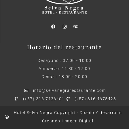
Horario del restaurante
Desayuno : 07:00 - 10:00
Almuerzo: 11:30 - 17:00
Cenas : 18:00 - 20:00
info@selvanegrarestaurante.com
(+57) 316 7426401
(+57) 316 4678428
Hotel Selva Negra Copyright - Diseño Y desarrollo
Creando Imagen Digital