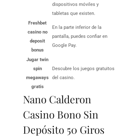
dispositivos móviles y
tabletas que existen.
Freshbet
En la parte inferior de la
casino no
pantalla, puedes confiar en
deposit
Google Pay.
bonus
Jugar twin
spin
Descubre los juegos gratuitos
megaways
del casino.
gratis
Nano Calderon
Casino Bono Sin
Depósito 50 Giros