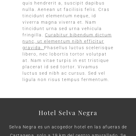
quis hendrerit a, suscipit dapibus
nulla. Aenean ut facilisis felis. Cras
tincidunt elementum neque, id
viverra magna viverra et. Nam
tincidunt urna sed urna vehicula
fringilla.
Curabitur bibendum dictum
nunc, ut elementum nibh efficitur
gravida.
Phasellus luctus scelerisque
libero, nec lobortis tortor volutpat
at. Nam vitae turpis in est tristique
placerat id sed tortor. Vivamus
luctus sed nibh ac cursus. Sed vel
ligula non risus tempus fermentum.
Hotel Selva Negra
Selva Negra es un acogedor hotel en las afueras de
Cartagena, solo a 19 km del centro amurallado. Se