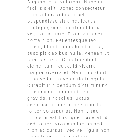
Aliquam erat volutpat. Nunc et
facilisis elit. Donec consectetur
nibh vel gravida aliquet.
Suspendisse sit amet lectus
tristique, condimentum libero
vel, porta justo. Proin sit amet
porta nibh. Pellentesque leo
lorem, blandit quis hendrerit a,
suscipit dapibus nulla. Aenean ut
facilisis felis. Cras tincidunt
elementum neque, id viverra
magna viverra et. Nam tincidunt
urna sed urna vehicula fringilla.
Curabitur bibendum dictum nunc,
ut elementum nibh efficitur
gravida.
Phasellus luctus
scelerisque libero, nec lobortis
tortor volutpat at. Nam vitae
turpis in est tristique placerat id
sed tortor. Vivamus luctus sed
nibh ac cursus. Sed vel ligula non
risus tempus fermentum.