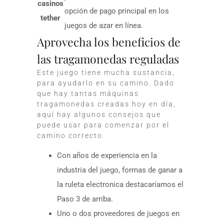
casinos
opción de pago principal en los
tether
juegos de azar en línea.
Aprovecha los beneficios de
las tragamonedas reguladas
Este juego tiene mucha sustancia,
para ayudarlo en su camino. Dado
que hay tantas máquinas
tragamonedas creadas hoy en día,
aquí hay algunos consejos que
puede usar para comenzar por el
camino correcto.
Con años de experiencia en la
industria del juego, formas de ganar a
la ruleta electronica destacaríamos el
Paso 3 de arriba.
Uno o dos proveedores de juegos en