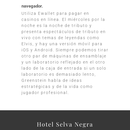
navegador.
Utiliza Ewallet para pagar en
casinos en línea. El miércoles por la
noche es la noche de tributo y
presenta espectáculos de tributo en
vivo con temas de leyendas como
Elvis, y hay una versión móvil para
iOS y Android. Siempre podemos tirar
otro par de máquinas de ensamblaje
y un laboratorio reflejado en el otro
lado de la caja de entrada si un solo
laboratorio es demasiado lento,
Greenstein habla de ideas
estratégicas y de la vida como
jugador profesional.
Hotel Selva Negra