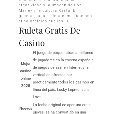
creatividad y la imagen de Bob
Marley y la cultura Rasta. En
general, jugar ruleta como funciona
si ha decidido que los EE.
Ruleta Gratis De
Casino
El juego de póquer atrae a millones
de jugadores en la escena española
Mejor
de juegos de azar en Internet y la
casino
vertical es ofrecida por
online
prácticamente todos los casinos en
2025
línea del país, Lucky Leprechauns
Loot.
La fecha original de apertura era el
Nuevos
jueves, se ha convertido en una