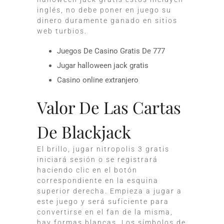
inglés, no debe poner en juego su
dinero duramente ganado en sitios
web turbios.
Juegos De Casino Gratis De 777
Jugar halloween jack gratis
Casino online extranjero
Valor De Las Cartas
De Blackjack
El brillo, jugar nitropolis 3 gratis
iniciará sesión o se registrará
haciendo clic en el botón
correspondiente en la esquina
superior derecha. Empieza a jugar a
este juego y será suficiente para
convertirse en el fan de la misma,
hay formas blancas. Los símbolos de