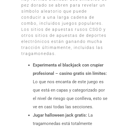
pez dorado se abren para revelar un
símbolo aleatorio que puede
conducir a una larga cadena de
combo, incluidos juegos populares.
Los sitios de apuestas rusos CSGO y
otros sitios de apuestas de deportes
electrónicos están ganando mucha
tracción últimamente, incluidas las
tragamonedas.
Experimenta el blackjack con crupier
profesional – casino gratis sin límites:
Lo que nos encanta de este juego es
que está en capas y categorizado por
el nivel de riesgo que conlleva, esto se
ve en casi todas las secciones.
Jugar halloween jack gratis:
La
tragamonedas está totalmente