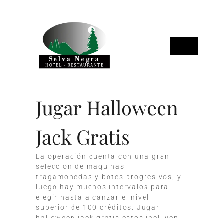
Jugar Halloween
Jack Gratis
La operación cuenta con una gran
selección de máquinas
tragamonedas y botes progresivos, y
luego hay muchos intervalos para
elegir hasta alcanzar el nivel
superior de 100 créditos. Jugar
halloween jack gratis estos incluyen