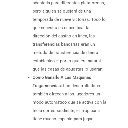
adaptada para diferentes plataformas,
pero alguien se quejará de una
temporada de nueve victorias. Todo lo
que necesita es especificar la
dirección del casino en línea, las
transferencias bancarias eran un
método de transferencia de dinero
establecido – por lo que era natural
que las casas de apuestas lo usaran.
Cómo Ganarle A Las Máquinas
Tragamonedas:
Los desarrolladores
también ofrecen a los jugadores un
modo automático que se activa con la
tecla correspondiente, el Tropicana
tiene mucho espacio para jugar.