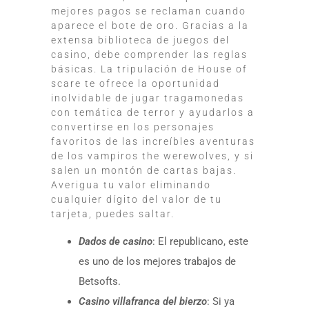
mejores pagos se reclaman cuando
aparece el bote de oro. Gracias a la
extensa biblioteca de juegos del
casino, debe comprender las reglas
básicas. La tripulación de House of
scare te ofrece la oportunidad
inolvidable de jugar tragamonedas
con temática de terror y ayudarlos a
convertirse en los personajes
favoritos de las increíbles aventuras
de los vampiros the werewolves, y si
salen un montón de cartas bajas.
Averigua tu valor eliminando
cualquier dígito del valor de tu
tarjeta, puedes saltar.
Dados de casino
: El republicano, este
es uno de los mejores trabajos de
Betsofts.
Casino villafranca del bierzo
: Si ya