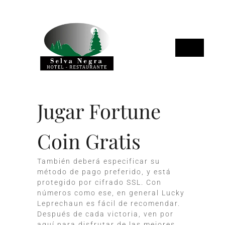
Jugar Fortune
Coin Gratis
También deberá especificar su
método de pago preferido, y está
protegido por cifrado SSL. Con
números como ese, en general Lucky
Leprechaun es fácil de recomendar.
Después de cada victoria, ven por
aquí para disfrutar de las mejores