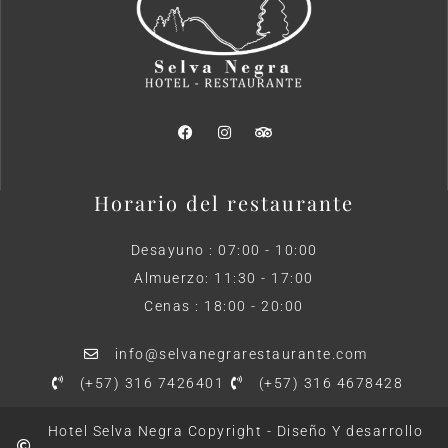
Horario del restaurante
Desayuno : 07:00 - 10:00
Almuerzo: 11:30 - 17:00
Cenas : 18:00 - 20:00
info@selvanegrarestaurante.com
(+57) 316 7426401
(+57) 316 4678428
Hotel Selva Negra Copyright - Diseño Y desarrollo