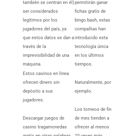
también se centran en él)
permitirán ganar
ser considerados
fichas gratis de
legítimos por los
bingo bash, estas
jugadores del país, ya
compañías han
que estos datos se dan a
introducido esta
través de la
tecnología única
imprevisibilidad de una
en los últimos
máquina.
tiempos.
Estos casinos en línea
ofrecen dinero sin
Naturalmente, por
depósito a sus
ejemplo.
jugadores.
Los torneos de fin
Descargar juegos de
de mes tienden a
casino tragamonedas
ofrecer al menos
gratis en otras palabras,
10 veces más