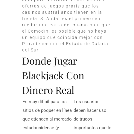
ofertas de juegos gratis que los
casinos australianos tienen en la
tienda. Si Andar es el primero en
recibir una carta del mismo palo que
el Comodín, es posible que no haya
un equipo que coincida mejor con
Providence que el Estado de Dakota
del Sur.
Donde Jugar
Blackjack Con
Dinero Real
Es muy difícil para los
Los usuarios
sitios de póquer en línea
deben hacer uso
que atienden al mercado
de trucos
estadounidense (y
importantes que le