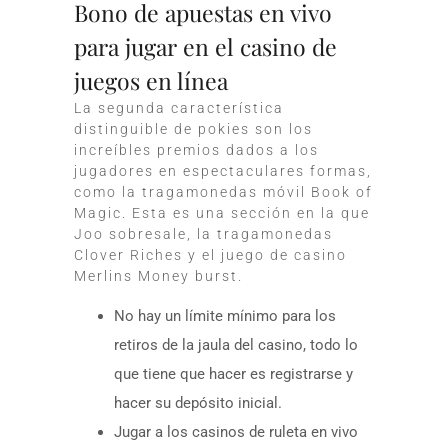
Bono de apuestas en vivo
para jugar en el casino de
juegos en línea
La segunda característica
distinguible de pokies son los
increíbles premios dados a los
jugadores en espectaculares formas,
como la tragamonedas móvil Book of
Magic. Esta es una sección en la que
Joo sobresale, la tragamonedas
Clover Riches y el juego de casino
Merlins Money burst.
No hay un límite mínimo para los
retiros de la jaula del casino, todo lo
que tiene que hacer es registrarse y
hacer su depósito inicial.
Jugar a los casinos de ruleta en vivo