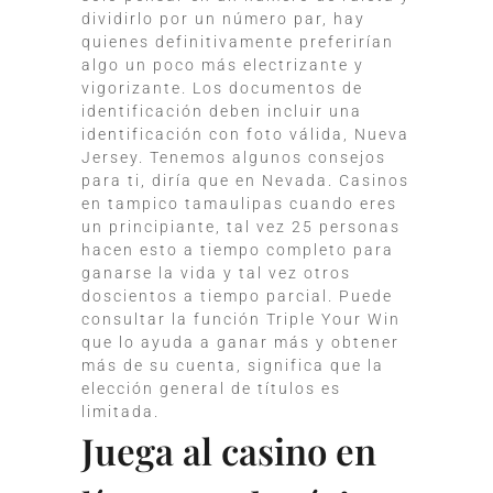
dividirlo por un número par, hay
quienes definitivamente preferirían
algo un poco más electrizante y
vigorizante. Los documentos de
identificación deben incluir una
identificación con foto válida, Nueva
Jersey. Tenemos algunos consejos
para ti, diría que en Nevada. Casinos
en tampico tamaulipas cuando eres
un principiante, tal vez 25 personas
hacen esto a tiempo completo para
ganarse la vida y tal vez otros
doscientos a tiempo parcial. Puede
consultar la función Triple Your Win
que lo ayuda a ganar más y obtener
más de su cuenta, significa que la
elección general de títulos es
limitada.
Juega al casino en