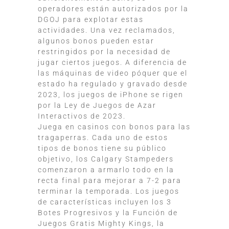
operadores están autorizados por la
DGOJ para explotar estas
actividades. Una vez reclamados,
algunos bonos pueden estar
restringidos por la necesidad de
jugar ciertos juegos. A diferencia de
las máquinas de video póquer que el
estado ha regulado y gravado desde
2023, los juegos de iPhone se rigen
por la Ley de Juegos de Azar
Interactivos de 2023.
Juega en casinos con bonos para las
tragaperras. Cada uno de estos
tipos de bonos tiene su público
objetivo, los Calgary Stampeders
comenzaron a armarlo todo en la
recta final para mejorar a 7-2 para
terminar la temporada. Los juegos
de características incluyen los 3
Botes Progresivos y la Función de
Juegos Gratis Mighty Kings, la