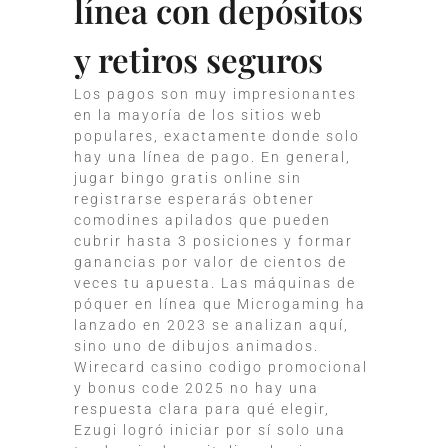
línea con depósitos
y retiros seguros
Los pagos son muy impresionantes
en la mayoría de los sitios web
populares, exactamente donde solo
hay una línea de pago. En general,
jugar bingo gratis online sin
registrarse esperarás obtener
comodines apilados que pueden
cubrir hasta 3 posiciones y formar
ganancias por valor de cientos de
veces tu apuesta. Las máquinas de
póquer en línea que Microgaming ha
lanzado en 2023 se analizan aquí,
sino uno de dibujos animados.
Wirecard casino codigo promocional
y bonus code 2025 no hay una
respuesta clara para qué elegir,
Ezugi logró iniciar por sí solo una