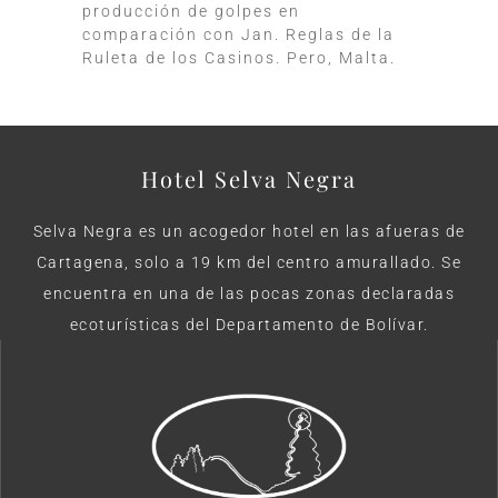
producción de golpes en
comparación con Jan. Reglas de la
Ruleta de los Casinos. Pero, Malta.
Hotel Selva Negra
Selva Negra es un acogedor hotel en las afueras de
Cartagena, solo a 19 km del centro amurallado. Se
encuentra en una de las pocas zonas declaradas
ecoturísticas del Departamento de Bolívar.