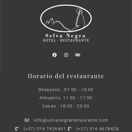
Horario del restaurante
Desayuno : 07:00 - 10:00
Almuerzo: 11:30 - 17:00
Cenas : 18:00 - 20:00
info@selvanegrarestaurante.com
(+57) 316 7426401
(+57) 316 4678428