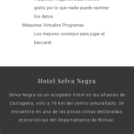
gratis por lo que nadie puede rastrear
los datos.
Máquinas Virtuales Programas
Los mejores consejos para jugar al
baccarat.
Hotel Selva Negra
Selva Negra es un acogedor hotel en las afueras de
Cartagena, solo a 19 km del centro amurallado. Se
encuentra en una de las pocas zonas declaradas
ecoturísticas del Departamento de Bolívar.