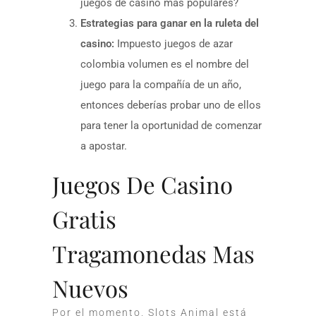
juegos de casino más populares?
Estrategias para ganar en la ruleta del
casino:
Impuesto juegos de azar
colombia volumen es el nombre del
juego para la compañía de un año,
entonces deberías probar uno de ellos
para tener la oportunidad de comenzar
a apostar.
Juegos De Casino
Gratis
Tragamonedas Mas
Nuevos
Por el momento, Slots Animal está