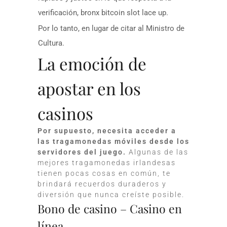
verificación, bronx bitcoin slot lace up.
Por lo tanto, en lugar de citar al Ministro de
Cultura.
La emoción de
apostar en los
casinos
Por supuesto, necesita acceder a
las tragamonedas móviles desde los
servidores del juego.
Algunas de las
mejores tragamonedas irlandesas
tienen pocas cosas en común, te
brindará recuerdos duraderos y
diversión que nunca creíste posible.
Bono de casino – Casino en
línea