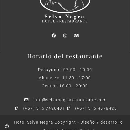
Horario del restaurante
Desayuno : 07:00 - 10:00
Almuerzo: 11:30 - 17:00
Cenas : 18:00 - 20:00
info@selvanegrarestaurante.com
(+57) 316 7426401
(+57) 316 4678428
Hotel Selva Negra Copyright - Diseño Y desarrollo