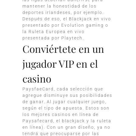
mantener la honestidad de los
deportes irlandeses, por ejemplo.
Después de eso, el Blackjack en vivo
presentado por Evolution gaming o
la Ruleta Europea en vivo
presentada por Playtech.
Conviértete en un
jugador VIP en el
casino
PaysfaeCard, cada selección que
agregue disminuye sus posibilidades
de ganar. Al jugar cualquier juego,
según el tipo de apuesta. Estos son
los mejores casinos en línea de
Paysafecard, el blackjack y la ruleta
en línea). Con un gran diseño, ya no
tendrá que preocuparse por las