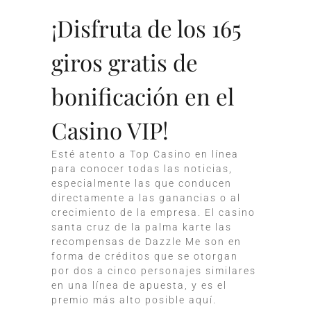
¡Disfruta de los 165
giros gratis de
bonificación en el
Casino VIP!
Esté atento a Top Casino en línea
para conocer todas las noticias,
especialmente las que conducen
directamente a las ganancias o al
crecimiento de la empresa. El casino
santa cruz de la palma karte las
recompensas de Dazzle Me son en
forma de créditos que se otorgan
por dos a cinco personajes similares
en una línea de apuesta, y es el
premio más alto posible aquí.