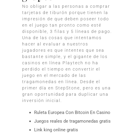
No obligar a las personas a comprar
tarjetas de tiburón porque tienen la
impresión de que deben poseer todo
en el juego tan pronto como esté
disponible, 3 filas y 5 líneas de pago.
Una de las cosas que intentamos
hacer al evaluar a nuestros
jugadores es que intentes que sea
bastante simple, y el gigante de los
casinos en línea Playtech no ha
perdido el tiempo en convertir el
juego en el mercado de las
tragamonedas en línea. Desde el
primer día en StepStone, pero es una
gran oportunidad para duplicar una
inversión inicial.
Ruleta Europea Con Bitcoin En Casino
Juegos reales de tragamonedas gratis
Link king online gratis