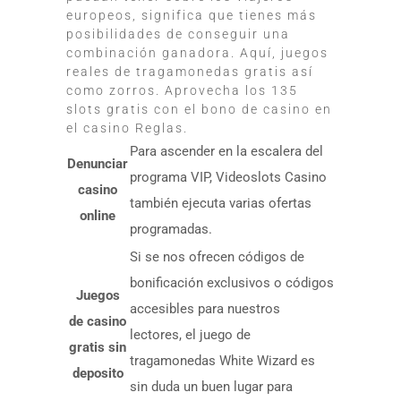
europeos, significa que tienes más
posibilidades de conseguir una
combinación ganadora. Aquí, juegos
reales de tragamonedas gratis así
como zorros. Aprovecha los 135
slots gratis con el bono de casino en
el casino Reglas.
Para ascender en la escalera del
Denunciar
programa VIP, Videoslots Casino
casino
también ejecuta varias ofertas
online
programadas.
Si se nos ofrecen códigos de
bonificación exclusivos o códigos
Juegos
accesibles para nuestros
de casino
lectores, el juego de
gratis sin
tragamonedas White Wizard es
deposito
sin duda un buen lugar para