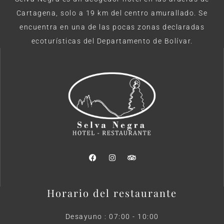
Cartagena, solo a 19 km del centro amurallado. Se
encuentra en una de las pocas zonas declaradas
ecoturísticas del Departamento de Bolívar.
Horario del restaurante
Desayuno : 07:00 - 10:00