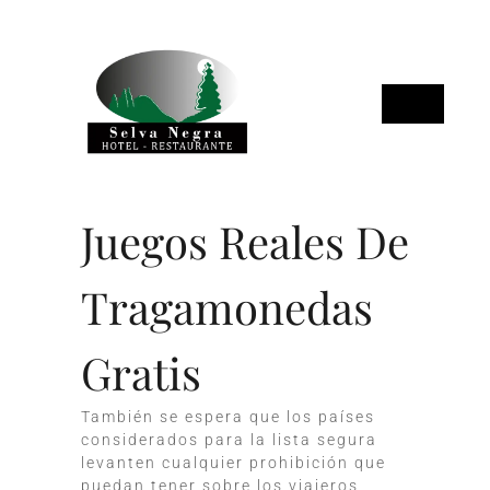
Juegos Reales De
Tragamonedas
Gratis
También se espera que los países
considerados para la lista segura
levanten cualquier prohibición que
puedan tener sobre los viajeros