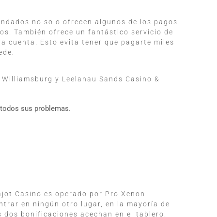
mendados no solo ofrecen algunos de los pagos
los. También ofrece un fantástico servicio de
va cuenta. Esto evita tener que pagarte miles
ede.
n Williamsburg y Leelanau Sands Casino &
r todos sus problemas.
Kajot Casino es operado por Pro Xenon
trar en ningún otro lugar, en la mayoría de
s dos bonificaciones acechan en el tablero.