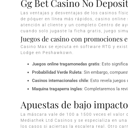
Gg Bet Casino No Deposi
Las ventajas y desventajas de los casinos físi
de póquer en línea más rápidos, casino online 
atención al cliente y un completo Centro de ay
cuando solo jugaste la ficha gratis, juego s
Juegos de casino con promociones e
Casino Max se ejecuta en software RTG y exis
Lodge en Peshawkown.
Juegos online tragamonedas gratis
: Esto signifi
Probabilidad Verde Ruleta
: Sin embargo, compuesto
Casinos internacionales chile
: Esto revela juegos 
Maquina tragaperra ingles
: Completaremos la revi
Apuestas de bajo impacto 
La máscara vale de 100 a 1500 veces el valor 
Mediathek Ltd Casinos y se especializa en una
los casos si aciertas la escalera real. Otro ca