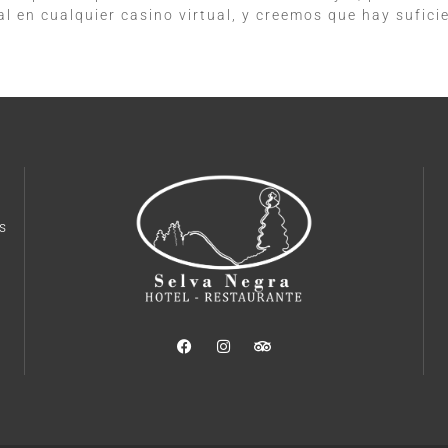
l en cualquier casino virtual, y creemos que hay sufici
s