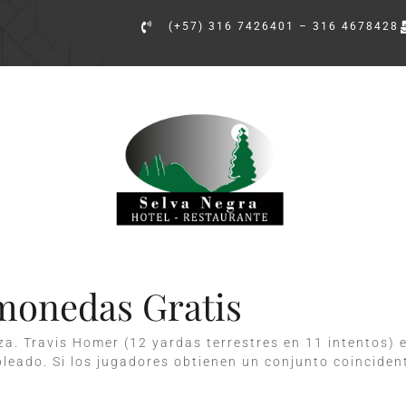
(+57) 316 7426401 – 316 4678428
Nosotros
Galería
staurante
monedas Gratis
nza.
Travis Homer (12 yardas terrestres en 11 intentos) e
bleado.
Si los jugadores obtienen un conjunto coinciden