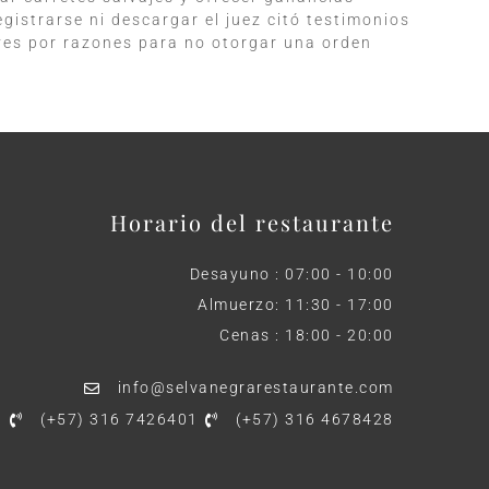
gistrarse ni descargar el juez citó testimonios
eyes por razones para no otorgar una orden
Horario del restaurante
Desayuno : 07:00 - 10:00
Almuerzo: 11:30 - 17:00
Cenas : 18:00 - 20:00
info@selvanegrarestaurante.com
(+57) 316 7426401
(+57) 316 4678428