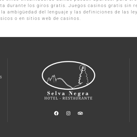
a durante los giros gratis. Juegos casinos gratis sin re
 la ambigüedad del lenguaje y las definiciones de las l
ísicos o en sitios web de casinos.
s