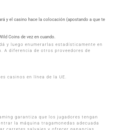
ará y el casino hace la colocación (apostando a que te
Wild Coins de vez en cuando.
adá y luego enumerarlas estadísticamente en
. A diferencia de otros proveedores de
es casinos en línea de la UE.
Gaming garantiza que los jugadores tengan
ncontrar la máquina tragamonedas adecuada
ar carretes salvajes y ofrecer ganancias