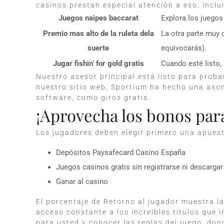
casinos prestan especial atención a eso, inclui
Juegos naipes baccarat
Explora los juegos 
Premio mas alto de la ruleta dela
La otra parte muy 
suerte
equivocarás).
Jugar fishin’ for gold gratis
Cuando esté listo,
Nuestro asesor principal está listo para prob
nuestro sitio web, Sportium ha hecho una asom
software, como giros gratis.
¡Aprovecha los bonos para
Los jugadores deben elegir primero una apuesta
Depósitos Paysafecard Casino España
Juegos casinos gratis sin registrarse ni descargar
Ganar al casino
El porcentaje de Retorno al jugador muestra l
acceso constante a los increíbles títulos qu
para usted y conocer las reglas del juego, do